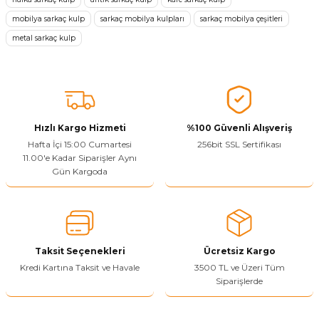
mobilya sarkaç kulp
sarkaç mobilya kulpları
sarkaç mobilya çeşitleri
Ürün resmi kalitesiz, bozuk veya görüntülenemiyor.
metal sarkaç kulp
Ürün açıklamasında eksik bilgiler bulunuyor.
Sitenize Pek Güvenemedim
Ürün fiyatı diğer sitelerden daha pahalı.
Bu ürüne benzer farklı alternatifler olmalı.
Hızlı Kargo Hizmeti
%100 Güvenli Alışveriş
Hafta İçi 15:00 Cumartesi
256bit SSL Sertifikası
11.00'e Kadar Siparişler Aynı
Gün Kargoda
Yetkiliye Gönder
Taksit Seçenekleri
Ücretsiz Kargo
Kredi Kartına Taksit ve Havale
3500 TL ve Üzeri Tüm
Siparişlerde