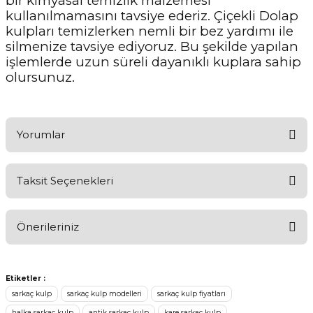
bir kimyasal temizlik malzemesi
kullanılmamasını tavsiye ederiz. Çiçekli Dolap
kulpları temizlerken nemli bir bez yardımı ile
silmenize tavsiye ediyoruz. Bu şekilde yapılan
işlemlerde uzun süreli dayanıklı kuplara sahip
olursunuz.
Yorumlar
Taksit Seçenekleri
Ürünü Değerlendirerek Müşterilerimize Deneyiminizden Bahsedin
🤩
Önerileriniz
Ürünü Değerlendir
Bu ürünün fiyat bilgisi, resim, ürün açıklamalarında ve diğer
konularda yetersiz gördüğünüz noktaları öneri formunu kullanarak
Etiketler :
tarafımıza iletebilirsiniz.
sarkaç kulp
sarkaç kulp modelleri
sarkaç kulp fiyatları
Görüş ve önerileriniz için teşekkür ederiz.
halka sarkaç kulp
antik sarkaç kulp
kare sarkaç kulp