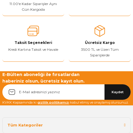
11.00'e Kadar Siparişler Aynı
Ürün açıklamasında eksik bilgiler bulunuyor.
Gün Kargoda
Sitenize Pek Güvenemedim
Ürün fiyatı diğer sitelerden daha pahalı.
Bu ürüne benzer farklı alternatifler olmalı.
Taksit Seçenekleri
Ücretsiz Kargo
Kredi Kartına Taksit ve Havale
3500 TL ve Üzeri Tüm
Siparişlerde
Yetkiliye Gönder
E-Bülten aboneliği ile fırsatlardan
haberiniz olsun, ücretsiz kayıt olun.
Kaydet
KVKK Kapsamında ki
gizlilik politikamızı
kabul etmiş ve onaylamış olursunuz.
Tüm Kategoriler