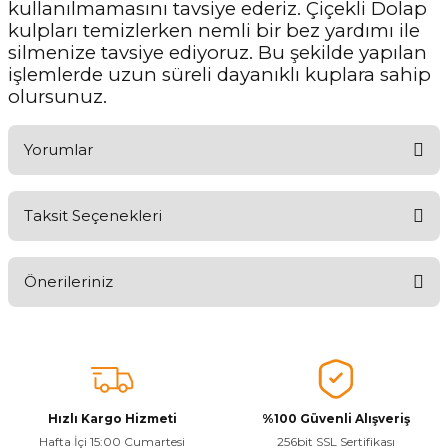
kullanılmamasını tavsiye ederiz. Çiçekli Dolap
kulpları temizlerken nemli bir bez yardımı ile
silmenize tavsiye ediyoruz. Bu şekilde yapılan
işlemlerde uzun süreli dayanıklı kuplara sahip
olursunuz.
Yorumlar
Taksit Seçenekleri
Ürünü Değerlendirerek Müşterilerimize Deneyiminizden Bahsedin
🤩
Önerileriniz
Ürünü Değerlendir
Bu ürünün fiyat bilgisi, resim, ürün açıklamalarında ve diğer
konularda yetersiz gördüğünüz noktaları öneri formunu kullanarak
tarafımıza iletebilirsiniz.
Görüş ve önerileriniz için teşekkür ederiz.
Hızlı Kargo Hizmeti
%100 Güvenli Alışveriş
Ürün resmi kalitesiz, bozuk veya görüntülenemiyor.
Hafta İçi 15:00 Cumartesi
256bit SSL Sertifikası