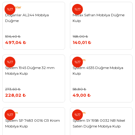
Doğanlar
Metax
%17
%17
Doğanlar AL244 Mobilya
Metax Safran Mobilya Düğme
Düğme
Kulp
596,40 ₺
168,00 ₺
497,04 ₺
140,01 ₺
System
%17
%17
System 1945 Düğme 32 mm
System 4535 Düğme Mobilya
Mobilya Kulp
Kulp
273,60 ₺
58,80 ₺
228,02 ₺
49,00 ₺
System
System
%17
%17
System SP 7483 0016 CR Krom
System SY 1958 0032 NB Nikel
Mobilya Kulp
Saten Düğme Mobilya Kulp