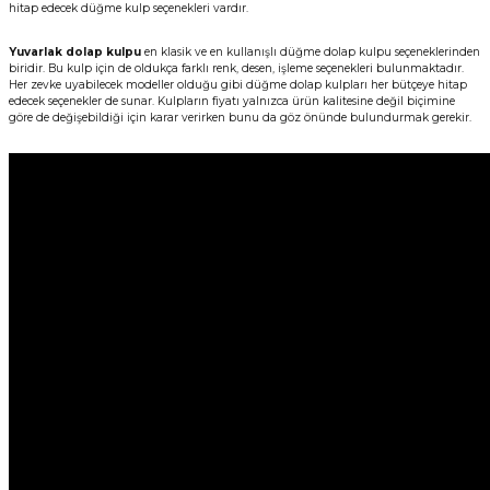
hitap edecek düğme kulp seçenekleri vardır.
Yuvarlak dolap kulpu
en klasik ve en kullanışlı düğme dolap kulpu seçeneklerinden
biridir. Bu kulp için de oldukça farklı renk, desen, işleme seçenekleri bulunmaktadır.
Her zevke uyabilecek modeller olduğu gibi düğme dolap kulpları her bütçeye hitap
edecek seçenekler de sunar. Kulpların fiyatı yalnızca ürün kalitesine değil biçimine
göre de değişebildiği için karar verirken bunu da göz önünde bulundurmak gerekir.