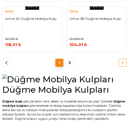
Tükendi
Tükendi
Umut
Umut
Umut 50 Düğme Mobilya Kulp
Umut 58 Düğme Mobilya Kulp
141,60 ₺
124,80 ₺
118,01 ₺
104,01 ₺
1
2
Düğme Mobilya Kulpları
Düğme kulp
pek çok farklı renk, desen ve modelde karşımıza çıkar. Genelde
düğme
mobilya kulpları
çekmecelerde ve dolap kapaklarında kullanılmaktadır. Özellikle
daha eski tip ve nostaljik mobilyalarda rastlayabileceğimiz bu kulpların çeşitleri
oldukça fazladır. Ayrıca bu kulplar için özelleştirilmiş tasarımlar üretme imkanı daha
fazladır. Düğme kulpun uygun yüzeyi varsa kulpa işleme dahi yapılabilir.