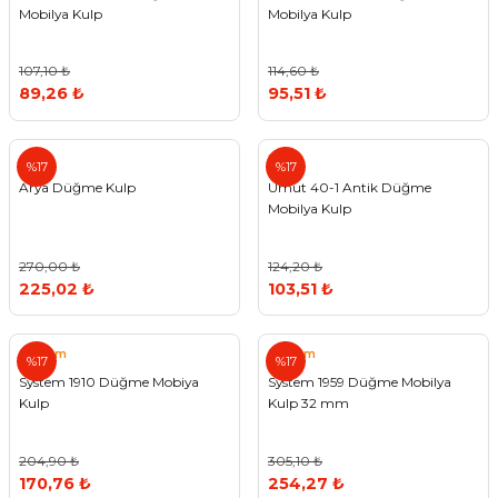
Mobilya Kulp
Mobilya Kulp
107,10 ₺
114,60 ₺
89,26 ₺
95,51 ₺
Arya
Umut
%17
%17
Arya Düğme Kulp
Umut 40-1 Antik Düğme
Mobilya Kulp
270,00 ₺
124,20 ₺
225,02 ₺
103,51 ₺
System
System
%17
%17
System 1910 Düğme Mobiya
System 1959 Düğme Mobilya
Kulp
Kulp 32 mm
204,90 ₺
305,10 ₺
170,76 ₺
254,27 ₺