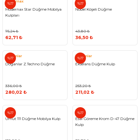
Modernax
Nobel
%17
%17
Modernax Star Düğme Mobilya
Nobel Köşeli Düğme
Kulpları
75,24 ₺
43,80 ₺
62,71 ₺
36,50 ₺
Doğanlar
Doğanlar
%17
%17
Doğanlar Z.Techno Düğme
Ekselans Düğme Kulp
336,00 ₺
253,20 ₺
280,02 ₺
211,02 ₺
Umut
Esal
%17
%17
Umut 111 Düğme Mobilya Kulp
Esal Göreme Krom D-47 Düğme
Kulp