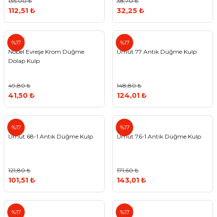
135,00 ₺
38,70 ₺
112,51 ₺
32,25 ₺
Nobel
Umut
%17
%17
Nobel Evreşe Krom Düğme
Umut 77 Antik Düğme Kulp
Dolap Kulp
49,80 ₺
148,80 ₺
41,50 ₺
124,01 ₺
Umut
Umut
%17
%17
Umut 68-1 Antik Düğme Kulp
Umut 76-1 Antik Düğme Kulp
121,80 ₺
171,60 ₺
101,51 ₺
143,01 ₺
Metax
Nobel
%17
%17