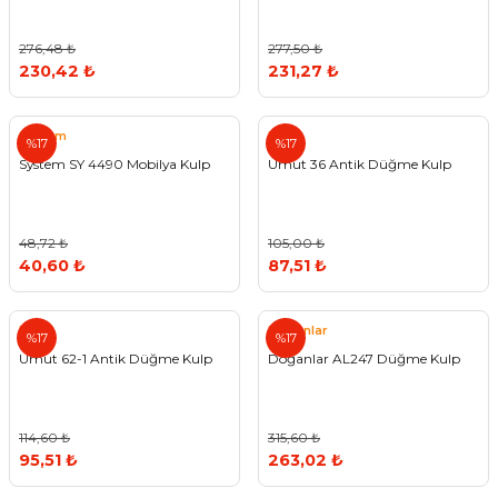
276,48 ₺
277,50 ₺
230,42 ₺
231,27 ₺
System
Umut
%17
%17
System SY 4490 Mobilya Kulp
Umut 36 Antik Düğme Kulp
48,72 ₺
105,00 ₺
40,60 ₺
87,51 ₺
Umut
Doğanlar
%17
%17
Umut 62-1 Antik Düğme Kulp
Doğanlar AL247 Düğme Kulp
114,60 ₺
315,60 ₺
95,51 ₺
263,02 ₺