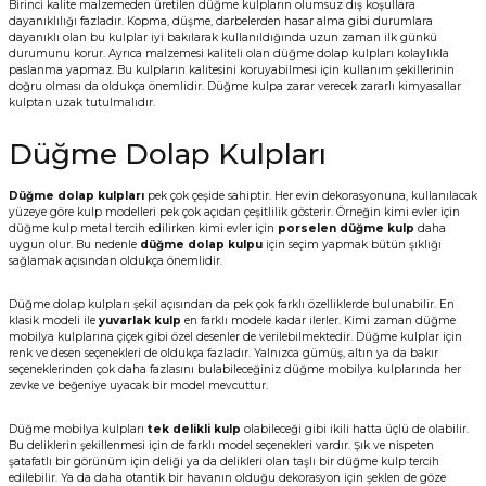
Birinci kalite malzemeden üretilen düğme kulpların olumsuz dış koşullara
dayanıklılığı fazladır. Kopma, düşme, darbelerden hasar alma gibi durumlara
dayanıklı olan bu kulplar iyi bakılarak kullanıldığında uzun zaman ilk günkü
durumunu korur. Ayrıca malzemesi kaliteli olan düğme dolap kulpları kolaylıkla
paslanma yapmaz. Bu kulpların kalitesini koruyabilmesi için kullanım şekillerinin
doğru olması da oldukça önemlidir. Düğme kulpa zarar verecek zararlı kimyasallar
kulptan uzak tutulmalıdır.
Düğme Dolap Kulpları
Düğme dolap kulpları
pek çok çeşide sahiptir. Her evin dekorasyonuna, kullanılacak
yüzeye göre kulp modelleri pek çok açıdan çeşitlilik gösterir. Örneğin kimi evler için
düğme kulp metal tercih edilirken kimi evler için
porselen düğme kulp
daha
uygun olur. Bu nedenle
düğme dolap kulpu
için seçim yapmak bütün şıklığı
sağlamak açısından oldukça önemlidir.
Düğme dolap kulpları şekil açısından da pek çok farklı özelliklerde bulunabilir. En
klasik modeli ile
yuvarlak kulp
en farklı modele kadar ilerler. Kimi zaman düğme
mobilya kulplarına çiçek gibi özel desenler de verilebilmektedir. Düğme kulplar için
renk ve desen seçenekleri de oldukça fazladır. Yalnızca gümüş, altın ya da bakır
seçeneklerinden çok daha fazlasını bulabileceğiniz düğme mobilya kulplarında her
zevke ve beğeniye uyacak bir model mevcuttur.
Düğme mobilya kulpları
tek delikli kulp
olabileceği gibi ikili hatta üçlü de olabilir.
Bu deliklerin şekillenmesi için de farklı model seçenekleri vardır. Şık ve nispeten
şatafatlı bir görünüm için deliği ya da delikleri olan taşlı bir düğme kulp tercih
edilebilir. Ya da daha otantik bir havanın olduğu dekorasyon için şeklen de göze