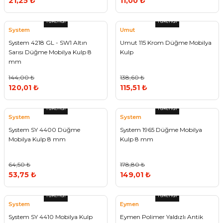
21,25 ₺
11,00 ₺
Tükendi
Tükendi
System
Umut
System 4218 GL - SW1 Altın
Umut 115 Krom Düğme Mobilya
Sarısı Düğme Mobilya Kulp 8
Kulp
mm
144,00 ₺
138,60 ₺
120,01 ₺
115,51 ₺
Tükendi
Tükendi
System
System
System SY 4400 Düğme
System 1965 Düğme Mobilya
Mobilya Kulp 8 mm
Kulp 8 mm
64,50 ₺
178,80 ₺
53,75 ₺
149,01 ₺
Tükendi
Tükendi
System
Eymen
System SY 4410 Mobilya Kulp
Eymen Polimer Yaldızlı Antik