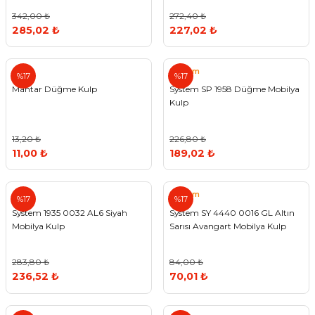
342,00 ₺
272,40 ₺
285,02 ₺
227,02 ₺
System
%17
%17
Mantar Düğme Kulp
System SP 1958 Düğme Mobilya
Kulp
13,20 ₺
226,80 ₺
11,00 ₺
189,02 ₺
System
%17
%17
System 1935 0032 AL6 Siyah
System SY 4440 0016 GL Altın
Mobilya Kulp
Sarısı Avangart Mobilya Kulp
283,80 ₺
84,00 ₺
236,52 ₺
70,01 ₺