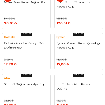
Metax Dima Krom Düğme Kulp
Nobel Berna 32 mm Krom
Mobilya Kulp
84,00 ₺
151,80 ₺
70,01 ₺
126,51 ₺
Tükendi
Tükendi
Goldaks
Eymen
Goldaks Porselen Mobilya Düz
Eymen Polimer Kahve Çekirdeği
Düğme Kulp
Mobilya Kulp
21,24 ₺
18,00 ₺
17,70 ₺
15,00 ₺
Tükendi
Tükendi
Afra
Sümbül Düğme mobilya Kulp
Nur Topkapı Altın Porselen
Düğme
25,50 ₺
13,20 ₺