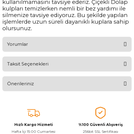
kullanılmamasını tavsiye ederiz. Çiçekli Dolap
kulpları temizlerken nemli bir bez yardımı ile
silmenize tavsiye ediyoruz. Bu şekilde yapılan
işlemlerde uzun süreli dayanıklı kuplara sahip
olursunuz.
Yorumlar
Taksit Seçenekleri
Ürünü Değerlendirerek Müşterilerimize Deneyiminizden Bahsedin
🤩
Önerileriniz
Ürünü Değerlendir
Bu ürünün fiyat bilgisi, resim, ürün açıklamalarında ve diğer
konularda yetersiz gördüğünüz noktaları öneri formunu kullanarak
tarafımıza iletebilirsiniz.
Görüş ve önerileriniz için teşekkür ederiz.
Hızlı Kargo Hizmeti
%100 Güvenli Alışveriş
Ürün resmi kalitesiz, bozuk veya görüntülenemiyor.
Hafta İçi 15:00 Cumartesi
256bit SSL Sertifikası