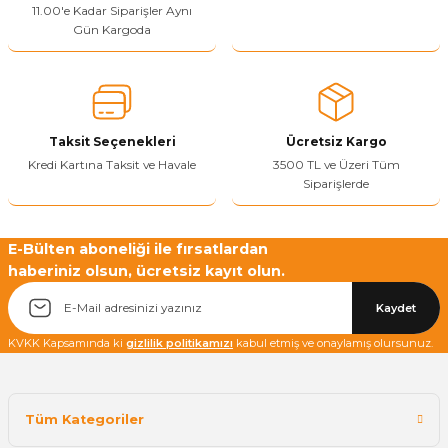
11.00'e Kadar Siparişler Aynı
Ürün açıklamasında eksik bilgiler bulunuyor.
Gün Kargoda
Sitenize Pek Güvenemedim
Ürün fiyatı diğer sitelerden daha pahalı.
Bu ürüne benzer farklı alternatifler olmalı.
Taksit Seçenekleri
Ücretsiz Kargo
Kredi Kartına Taksit ve Havale
3500 TL ve Üzeri Tüm
Siparişlerde
Yetkiliye Gönder
E-Bülten aboneliği ile fırsatlardan
haberiniz olsun, ücretsiz kayıt olun.
Kaydet
KVKK Kapsamında ki
gizlilik politikamızı
kabul etmiş ve onaylamış olursunuz.
Tüm Kategoriler