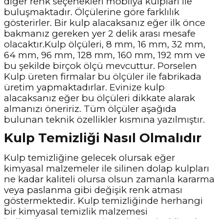
diğer renk seçenekleri mobilya kulpları ile
buluşmaktadır. Ölçülerine göre farklılık
gösterirler. Bir kulp alacaksanız eğer ilk önce
bakmanız gereken yer 2 delik arası mesafe
olacaktır.Kulp ölçüleri, 8 mm, 16 mm, 32 mm,
64 mm, 96 mm, 128 mm, 160 mm, 192 mm ve
bu şekilde birçok ölçü mevcuttur. Porselen
Kulp üreten firmalar bu ölçüler ile fabrikada
üretim yapmaktadırlar. Evinize kulp
alacaksanız eğer bu ölçüleri dikkate alarak
almanızı öneririz. Tüm ölçüler aşağıda
bulunan teknik özellikler kısmına yazılmıştır.
Kulp Temizliği Nasıl Olmalıdır
Kulp temizliğine gelecek olursak eğer
kimyasal malzemeler ile silinen dolap kulpları
ne kadar kaliteli olursa olsun zamanla kararma
veya paslanma gibi değişik renk atması
göstermektedir. Kulp temizliğinde herhangi
bir kimyasal temizlik malzemesi