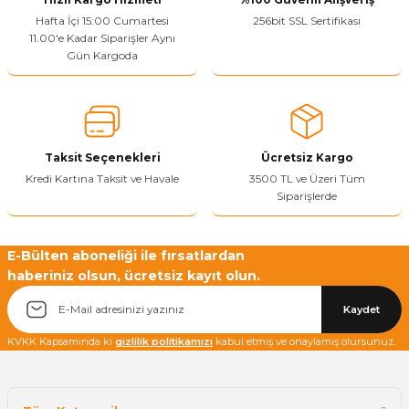
Ürün resmi kalitesiz, bozuk veya görüntülenemiyor.
Hafta İçi 15:00 Cumartesi
256bit SSL Sertifikası
11.00'e Kadar Siparişler Aynı
Ürün açıklamasında eksik bilgiler bulunuyor.
Gün Kargoda
Sitenize Pek Güvenemedim
Ürün fiyatı diğer sitelerden daha pahalı.
Bu ürüne benzer farklı alternatifler olmalı.
Taksit Seçenekleri
Ücretsiz Kargo
Kredi Kartına Taksit ve Havale
3500 TL ve Üzeri Tüm
Siparişlerde
Yetkiliye Gönder
E-Bülten aboneliği ile fırsatlardan
haberiniz olsun, ücretsiz kayıt olun.
Kaydet
KVKK Kapsamında ki
gizlilik politikamızı
kabul etmiş ve onaylamış olursunuz.