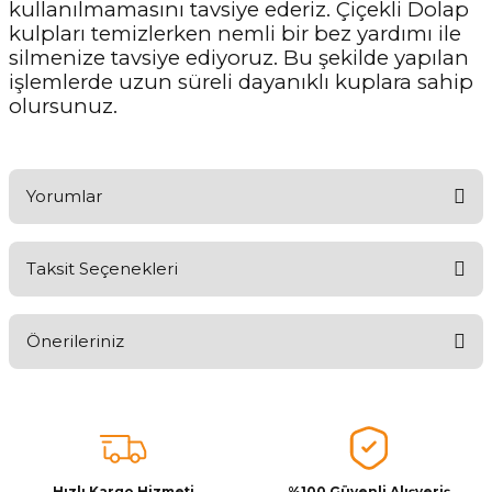
kullanılmamasını tavsiye ederiz. Çiçekli Dolap
kulpları temizlerken nemli bir bez yardımı ile
silmenize tavsiye ediyoruz. Bu şekilde yapılan
işlemlerde uzun süreli dayanıklı kuplara sahip
olursunuz.
Yorumlar
Taksit Seçenekleri
Ürünü Değerlendirerek Müşterilerimize Deneyiminizden Bahsedin
🤩
Önerileriniz
Ürünü Değerlendir
Bu ürünün fiyat bilgisi, resim, ürün açıklamalarında ve diğer
konularda yetersiz gördüğünüz noktaları öneri formunu kullanarak
tarafımıza iletebilirsiniz.
Görüş ve önerileriniz için teşekkür ederiz.
Hızlı Kargo Hizmeti
%100 Güvenli Alışveriş