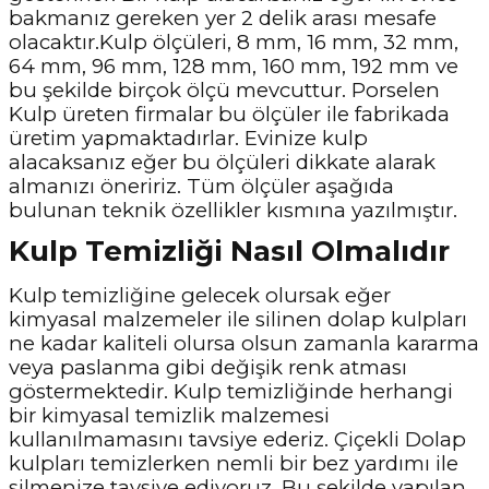
bakmanız gereken yer 2 delik arası mesafe
olacaktır.Kulp ölçüleri, 8 mm, 16 mm, 32 mm,
64 mm, 96 mm, 128 mm, 160 mm, 192 mm ve
bu şekilde birçok ölçü mevcuttur. Porselen
Kulp üreten firmalar bu ölçüler ile fabrikada
üretim yapmaktadırlar. Evinize kulp
alacaksanız eğer bu ölçüleri dikkate alarak
almanızı öneririz. Tüm ölçüler aşağıda
bulunan teknik özellikler kısmına yazılmıştır.
Kulp Temizliği Nasıl Olmalıdır
Kulp temizliğine gelecek olursak eğer
kimyasal malzemeler ile silinen dolap kulpları
ne kadar kaliteli olursa olsun zamanla kararma
veya paslanma gibi değişik renk atması
göstermektedir. Kulp temizliğinde herhangi
bir kimyasal temizlik malzemesi
kullanılmamasını tavsiye ederiz. Çiçekli Dolap
kulpları temizlerken nemli bir bez yardımı ile
silmenize tavsiye ediyoruz. Bu şekilde yapılan