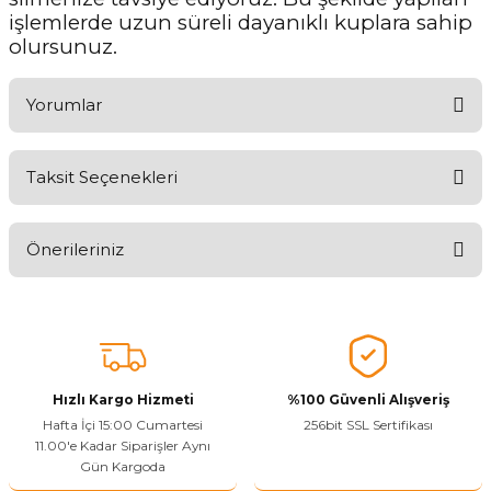
işlemlerde uzun süreli dayanıklı kuplara sahip
olursunuz.
Yorumlar
Taksit Seçenekleri
Ürünü Değerlendirerek Müşterilerimize Deneyiminizden Bahsedin
🤩
Önerileriniz
Ürünü Değerlendir
Bu ürünün fiyat bilgisi, resim, ürün açıklamalarında ve diğer
konularda yetersiz gördüğünüz noktaları öneri formunu kullanarak
tarafımıza iletebilirsiniz.
Görüş ve önerileriniz için teşekkür ederiz.
Hızlı Kargo Hizmeti
%100 Güvenli Alışveriş
Ürün resmi kalitesiz, bozuk veya görüntülenemiyor.
Hafta İçi 15:00 Cumartesi
256bit SSL Sertifikası
11.00'e Kadar Siparişler Aynı
Ürün açıklamasında eksik bilgiler bulunuyor.
Gün Kargoda
Sitenize Pek Güvenemedim