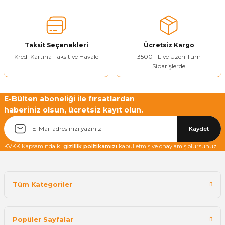
Ürün fiyatı diğer sitelerden daha pahalı.
Bu ürüne benzer farklı alternatifler olmalı.
Taksit Seçenekleri
Ücretsiz Kargo
Kredi Kartına Taksit ve Havale
3500 TL ve Üzeri Tüm
Siparişlerde
Yetkiliye Gönder
E-Bülten aboneliği ile fırsatlardan
haberiniz olsun, ücretsiz kayıt olun.
Kaydet
KVKK Kapsamında ki
gizlilik politikamızı
kabul etmiş ve onaylamış olursunuz.
Tüm Kategoriler
Popüler Sayfalar