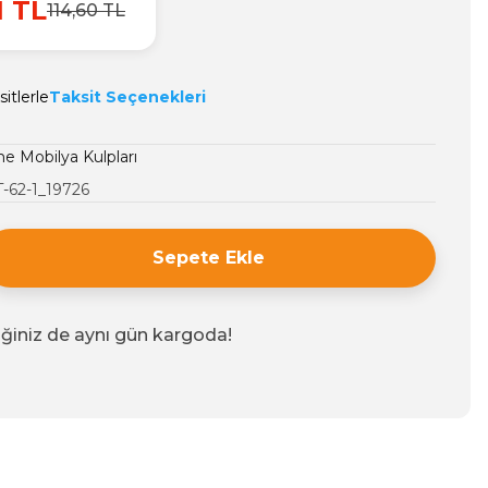
1 TL
114,60 TL
itlerle
Taksit Seçenekleri
 Mobilya Kulpları
-62-1_19726
Sepete Ekle
iğiniz de aynı gün kargoda!