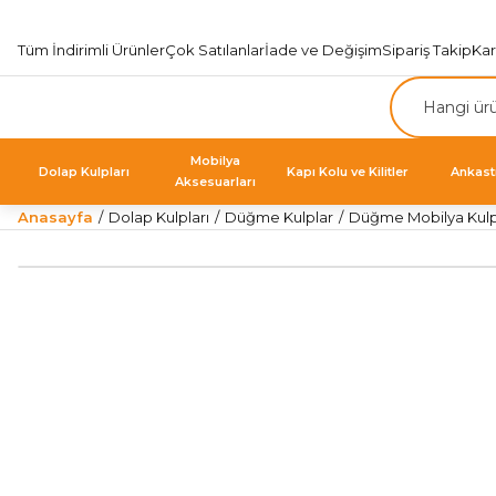
Tüm İndirimli Ürünler
Çok Satılanlar
İade ve Değişim
Sipariş Takip
Ka
Mobilya
Dolap Kulpları
Kapı Kolu ve Kilitler
Ankast
Aksesuarları
Anasayfa
Dolap Kulpları
Düğme Kulplar
Düğme Mobilya Kulp