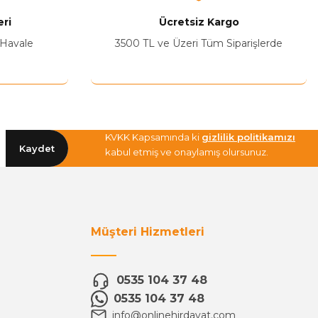
ri
Ücretsiz Kargo
 Havale
3500 TL ve Üzeri Tüm Siparişlerde
KVKK Kapsamında ki
gizlilik politikamızı
Kaydet
kabul etmiş ve onaylamış olursunuz.
Müşteri Hizmetleri
0535 104 37 48
0535 104 37 48
info@onlinehirdavat.com