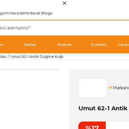
rgom Nerede
Hırdavat Blogu
re
Mutfak
Hırdavat
El Aletleri
Gardr
ları
Umut 62-1 Antik Düğme Kulp
Markanı
Umut 62-1 Anti
%17