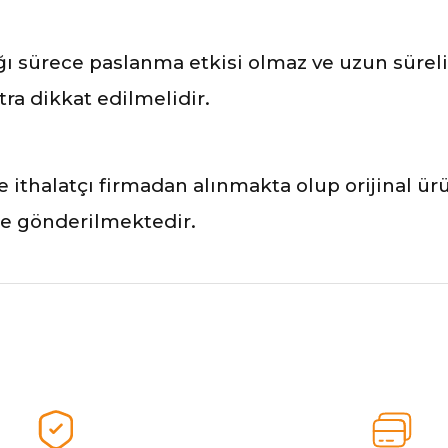
 sürece paslanma etkisi olmaz ve uzun süreli 
ra dikkat edilmelidir.
ve ithalatçı firmadan alınmakta olup orijinal ü
ile gönderilmektedir.
nularda yetersiz gördüğünüz noktaları öneri formunu kullanarak tarafımız
Ürünü Değerlendirerek Müşterilerimize Deneyiminizden Bahsedin🤩
Ürünü Değerlendir