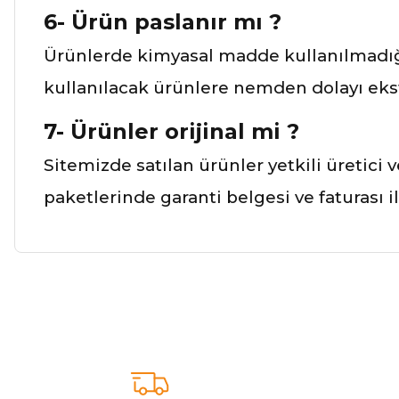
6- Ürün paslanır mı ?
Ürünlerde kimyasal madde kullanılmadığı
kullanılacak ürünlere nemden dolayı ekst
7- Ürünler orijinal mi ?
Sitemizde satılan ürünler yetkili üretici 
paketlerinde garanti belgesi ve faturası 
Bu ürünün fiyat bilgisi, resim, ürün açıklamalarında ve diğer ko
Görüş ve önerileriniz için teşekkür ederiz.
Ürün resmi kalitesiz, bozuk veya görüntülenemiyor.
Ürün açıklamasında eksik bilgiler bulunuyor.