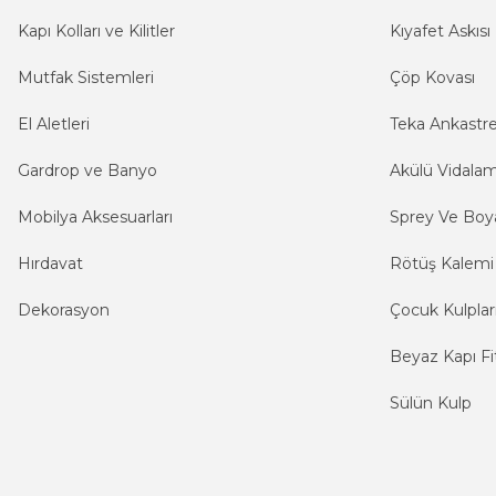
Kapı Kolları ve Kilitler
Kıyafet Askısı
Mutfak Sistemleri
Çöp Kovası
El Aletleri
Teka Ankastr
Gardrop ve Banyo
Akülü Vidala
Mobilya Aksesuarları
Sprey Ve Boya
Hırdavat
Rötüş Kalemi
Dekorasyon
Çocuk Kulplar
Beyaz Kapı Fit
Sülün Kulp