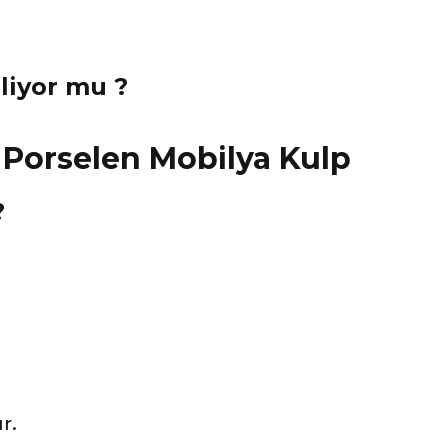
eliyor mu ?
?
r.