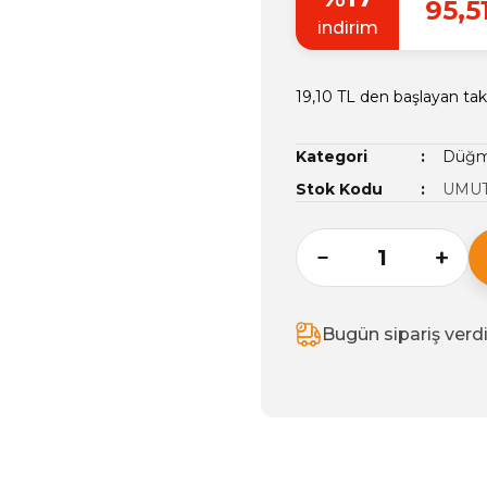
95,5
indirim
19,10 TL den başlayan taks
Kategori
Düğme
Stok Kodu
UMUT
Bugün sipariş verd