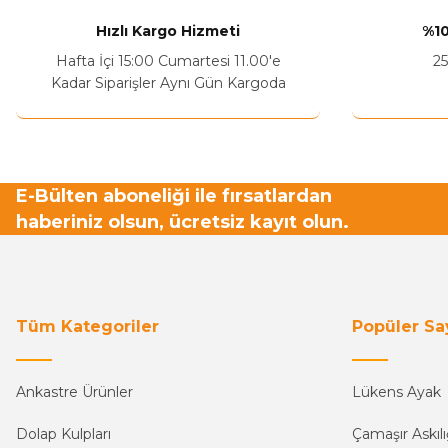
Sitenize Pek Güvenemedim
Hızlı Kargo Hizmeti
%10
Ürün fiyatı diğer sitelerden daha pahalı.
Hafta İçi 15:00 Cumartesi 11.00'e
25
Bu ürüne benzer farklı alternatifler olmalı.
Kadar Siparişler Aynı Gün Kargoda
E-Bülten aboneliği ile fırsatlardan
haberiniz olsun, ücretsiz kayıt olun.
Tüm Kategoriler
Popüler Sa
Ankastre Ürünler
Lükens Ayak
Dolap Kulpları
Çamaşır Askılı