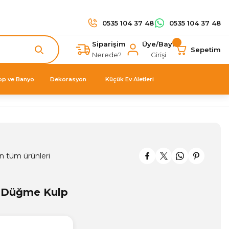
0535 104 37 48
0535 104 37 48
Siparişim
Üye/Bayi
Sepetim
Nerede?
Girişi
op ve Banyo
Dekorasyon
Küçük Ev Aletleri
n tüm ürünleri
k Düğme Kulp