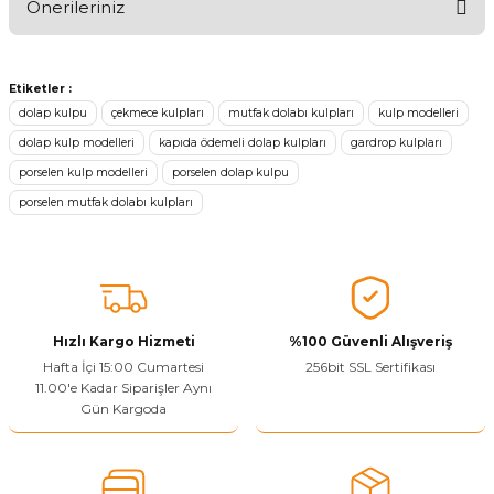
Önerileriniz
Ürünü Değerlendir
Bu ürünün fiyat bilgisi, resim, ürün açıklamalarında ve diğer
konularda yetersiz gördüğünüz noktaları öneri formunu kullanarak
Etiketler :
tarafımıza iletebilirsiniz.
dolap kulpu
çekmece kulpları
mutfak dolabı kulpları
kulp modelleri
Görüş ve önerileriniz için teşekkür ederiz.
dolap kulp modelleri
kapıda ödemeli dolap kulpları
gardrop kulpları
porselen kulp modelleri
porselen dolap kulpu
Ürün resmi kalitesiz, bozuk veya görüntülenemiyor.
porselen mutfak dolabı kulpları
Ürün açıklamasında eksik bilgiler bulunuyor.
Sitenize Pek Güvenemedim
Ürün fiyatı diğer sitelerden daha pahalı.
Bu ürüne benzer farklı alternatifler olmalı.
Hızlı Kargo Hizmeti
%100 Güvenli Alışveriş
Hafta İçi 15:00 Cumartesi
256bit SSL Sertifikası
11.00'e Kadar Siparişler Aynı
Gün Kargoda
Yetkiliye Gönder