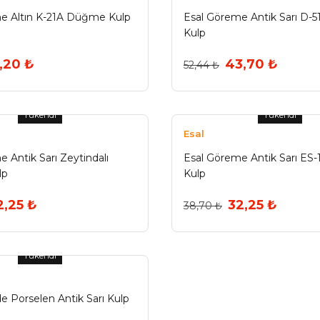
e Altın K-21A Düğme Kulp
Esal Göreme Antik Sarı D
Kulp
,20 ₺
43,70 ₺
52,44 ₺
Tükendi
Tükendi
Esal
 Antik Sarı Zeytindalı
Esal Göreme Antik Sarı ES
lp
Kulp
2,25 ₺
32,25 ₺
38,70 ₺
Tükendi
de Porselen Antik Sarı Kulp