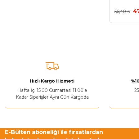
4
56,40 ₺
Hızlı Kargo Hizmeti
%10
Hafta İçi 15:00 Cumartesi 11.00'e
25
Kadar Siparişler Aynı Gün Kargoda
E-Bülten aboneliği ile fırsatlardan