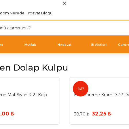
rgom Nerede
Hırdavat Blogu
re
Mutfak
Hırdavat
El Aletleri
Gardr
len Dolap Kulpu
Esal
%17
run Mat Siyah K-21 Kulp
Esal Göreme Krom D-47 D
3,00 ₺
32,25 ₺
38,70 ₺