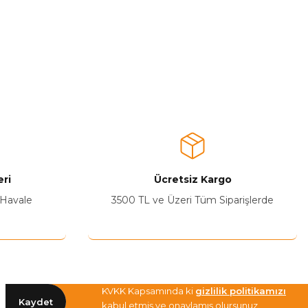
ri
Ücretsiz Kargo
 Havale
3500 TL ve Üzeri Tüm Siparişlerde
KVKK Kapsamında ki
gizlilik politikamızı
Kaydet
kabul etmiş ve onaylamış olursunuz.