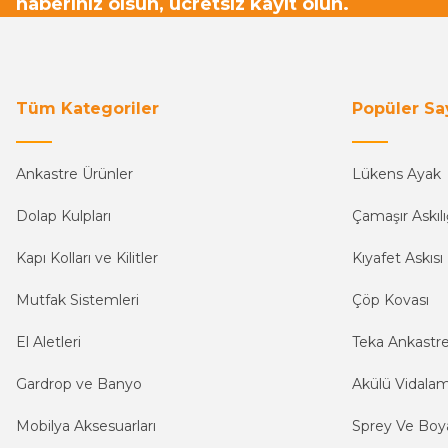
haberiniz olsun, ücretsiz kayıt olun.
Tüm Kategoriler
Popüler Sa
Ankastre Ürünler
Lükens Ayak
Dolap Kulpları
Çamaşır Askılı
Kapı Kolları ve Kilitler
Kıyafet Askısı
Mutfak Sistemleri
Çöp Kovası
El Aletleri
Teka Ankastr
Gardrop ve Banyo
Akülü Vidala
Mobilya Aksesuarları
Sprey Ve Boya