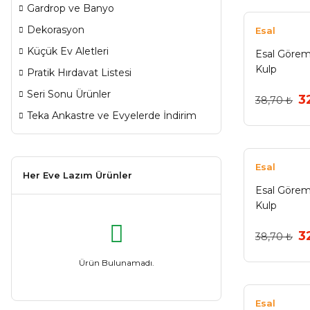
Gardrop ve Banyo
Dekorasyon
Esal
Küçük Ev Aletleri
Esal Görem
Kulp
Pratik Hırdavat Listesi
Seri Sonu Ürünler
3
38,70 ₺
Teka Ankastre ve Evyelerde İndirim
Esal
Her Eve Lazım Ürünler
Esal Göre
Kulp
3
38,70 ₺
Ürün Bulunamadı.
Esal