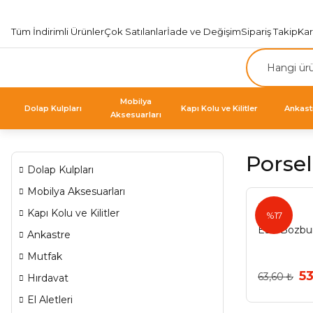
Tüm İndirimli Ürünler
Çok Satılanlar
İade ve Değişim
Sipariş Takip
Ka
Mobilya
Dolap Kulpları
Kapı Kolu ve Kilitler
Ankast
Aksesuarları
Porse
Dolap Kulpları
Mobilya Aksesuarları
Esal
Kapı Kolu ve Kilitler
%17
Esal Bozbu
Ankastre
Mutfak
5
63,60 ₺
Hırdavat
El Aletleri