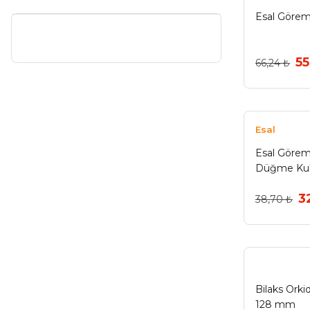
Esal Görem
55
66,24 ₺
Esal
Esal Göreme
Düğme Ku
3
38,70 ₺
Bilaks Orki
128 mm