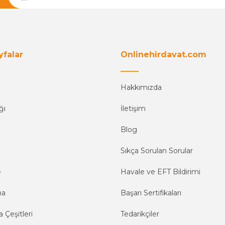
yfalar
Onlinehirdavat.com
Hakkımızda
ğı
İletişim
Blog
Sıkça Sorulan Sorular
e
Havale ve EFT Bildirimi
ma
Başarı Sertifikaları
 Çeşitleri
Tedarikçiler