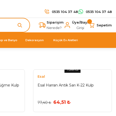
0535 104 37 48
0535 104 37 48
Siparişim
Üye/Bayi
Sepetim
Nerede?
Girişi
op ve Banyo
Dekorasyon
Küçük Ev Aletleri
Tükendi
Esal
üğme Kulp
Esal Harran Antik Sarı K-22 Kulp
64,51 ₺
77,40 ₺