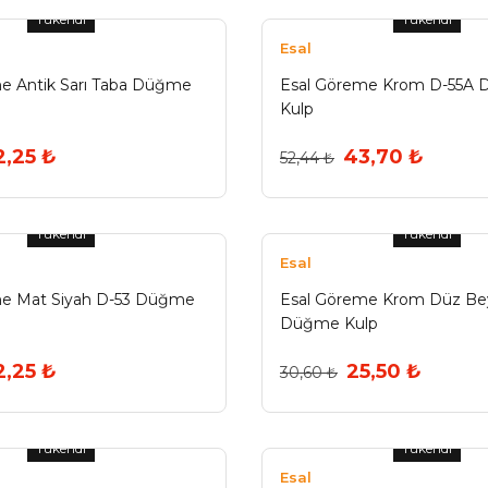
Tükendi
Tükendi
Esal
e Antik Sarı Taba Düğme
Esal Göreme Krom D-55A
Kulp
2,25 ₺
43,70 ₺
52,44 ₺
Tükendi
Tükendi
Esal
me Mat Siyah D-53 Düğme
Esal Göreme Krom Düz Be
Düğme Kulp
2,25 ₺
25,50 ₺
30,60 ₺
Tükendi
Tükendi
Esal