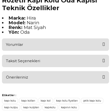
Rozetli Kapı Kolu Oda Kapısı
Teknik Özellikler
Marka:
Hira
Model:
Narin
Renk:
Mat Siyah
Yön:
Oda
Yorumlar
Taksit Seçenekleri
Ürünü Değerlendirerek Müşterilerimize Deneyiminizden Bahsedin
🤩
Önerileriniz
Ürünü Değerlendir
Bu ürünün fiyat bilgisi, resim, ürün açıklamalarında ve diğer
konularda yetersiz gördüğünüz noktaları öneri formunu kullanarak
Etiketler :
tarafımıza iletebilirsiniz.
kapı kolu
kapı kolları
kapı kol
kapı kolu fiyatları
çelik kapı kolu
Görüş ve önerileriniz için teşekkür ederiz.
kapı kulpu
kapı kulpları
kapıkolu
kapının kolu