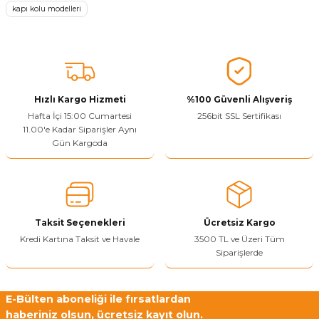
kapı kolu modelleri
Ürün resmi kalitesiz, bozuk veya görüntülenemiyor.
Ürün açıklamasında eksik bilgiler bulunuyor.
Sitenize Pek Güvenemedim
Ürün fiyatı diğer sitelerden daha pahalı.
Bu ürüne benzer farklı alternatifler olmalı.
Hızlı Kargo Hizmeti
%100 Güvenli Alışveriş
Hafta İçi 15:00 Cumartesi
256bit SSL Sertifikası
11.00'e Kadar Siparişler Aynı
Gün Kargoda
Yetkiliye Gönder
Taksit Seçenekleri
Ücretsiz Kargo
Kredi Kartına Taksit ve Havale
3500 TL ve Üzeri Tüm
Siparişlerde
E-Bülten aboneliği ile fırsatlardan
haberiniz olsun, ücretsiz kayıt olun.