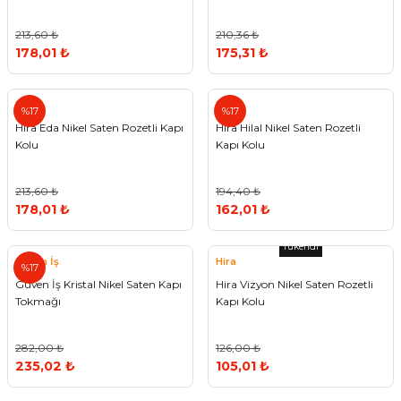
213,60 ₺
210,36 ₺
178,01 ₺
175,31 ₺
Hira
Hira
%17
%17
Hira Eda Nikel Saten Rozetli Kapı
Hira Hilal Nikel Saten Rozetli
Kolu
Kapı Kolu
213,60 ₺
194,40 ₺
178,01 ₺
162,01 ₺
Tükendi
Güven İş
Hira
%17
Güven İş Kristal Nikel Saten Kapı
Hira Vizyon Nikel Saten Rozetli
Tokmağı
Kapı Kolu
282,00 ₺
126,00 ₺
235,02 ₺
105,01 ₺