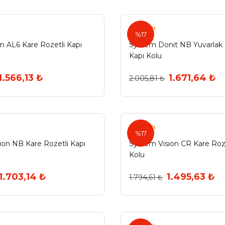
System
%17
m AL6 Kare Rozetli Kapı
System Donıt NB Yuvarlak 
Kapı Kolu
1.566,13 ₺
1.671,64 ₺
2.005,81 ₺
System
%17
ıon NB Kare Rozetli Kapı
System Vısıon CR Kare Roze
Kolu
1.703,14 ₺
1.495,63 ₺
1.794,61 ₺