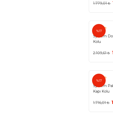
Olifka (1)
1.779,01 ₺
Olifka- Dış Kapısı (1)
Olifka- Oda Kapısı (1)
System
%17
Olifka- Wc Kapısı (1)
System Dor
Süpersaten - Dış Kapısı (1)
Kolu
Süpersaten - Oda Kapısı (1)
2.109,61 ₺
Süpersaten - Wc Kapısı (1)
Wc Kapı Kolu (1)
System
Wc-Albirifin (1)
%17
System Pal
Wc-Antrasit (1)
Kapı Kolu
Yale Kapı Kolu (1)
1.716,01 ₺