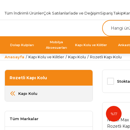
Tüm İndirimli Ürünler
Çok Satılanlar
İade ve Değişim
Sipariş Takip
Ka
Mobilya
Dolap Kulpları
Kapı Kolu ve Kilitler
Ankast
Aksesuarları
Anasayfa
Kapı Kolu ve Kilitler
Kapı Kolu
Rozetli Kapı Kolu
Rozetli Kapı Kolu
Stokta
Kapı Kolu
Nobel
%17
Tüm Markalar
Nobel Max
Rozetli Kap