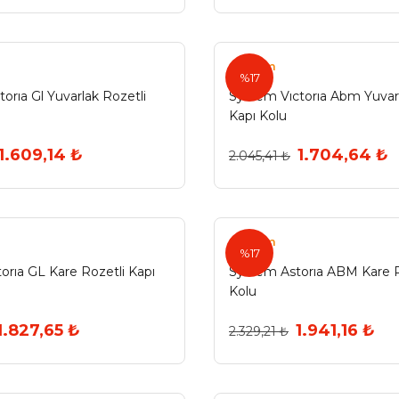
System
%17
orıa Gl Yuvarlak Rozetli
System Vıctorıa Abm Yuvarl
Kapı Kolu
1.609,14 ₺
1.704,64 ₺
2.045,41 ₺
System
%17
orıa GL Kare Rozetli Kapı
System Astorıa ABM Kare R
Kolu
1.827,65 ₺
1.941,16 ₺
2.329,21 ₺