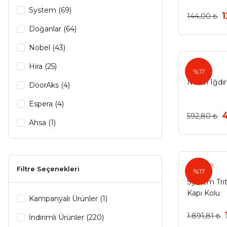
System (69)
1
144,00 ₺
Doğanlar (64)
Nobel (43)
Nobel
Hira (25)
%17
Nobel Iğdır
DoorAks (4)
Espera (4)
592,80 ₺
Ahsa (1)
System
Filtre Seçenekleri
%17
System Trı
Kapı Kolu
Kampanyalı Ürünler (1)
1.891,81 ₺
İndirimli Ürünler (220)