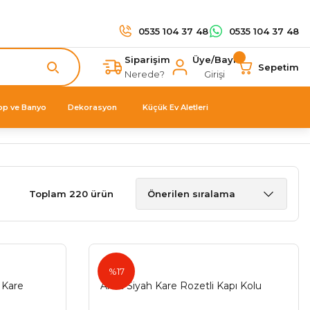
0535 104 37 48
0535 104 37 48
Siparişim
Üye/Bayi
Sepetim
Nerede?
Girişi
op ve Banyo
Dekorasyon
Küçük Ev Aletleri
Toplam 220 ürün
Ahsa
%17
 Kare
Ahsa Siyah Kare Rozetli Kapı Kolu