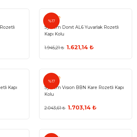
System
%17
Rozetli
System Donıt AL6 Yuvarlak Rozetli
Kapı Kolu
1.621,14 ₺
1.945,21 ₺
System
%17
tli Kapı
System Vısıon BBN Kare Rozetli Kapı
Kolu
1.703,14 ₺
2.043,61 ₺