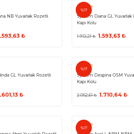
System
%17
na NB Yuvarlak Rozetli
System Dıana GL Yuvarlak 
Kapı Kolu
1.593,63 ₺
1.593,63 ₺
1.912,21 ₺
System
%17
inda GL Yuvarlak Rozetli
System Despina OSM Yuvar
Kapı Kolu
1.601,13 ₺
1.710,64 ₺
2.052,61 ₺
System
%17