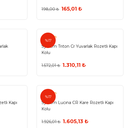
165,01 ₺
198,00 ₺
System
%17
rlak
System Trıton Cr Yuvarlak Rozetli Kapı
Kolu
1.310,11 ₺
1.572,01 ₺
System
%17
etli Kapı
System Lucına CR Kare Rozetli Kapı
Kolu
1.605,13 ₺
1.926,01 ₺