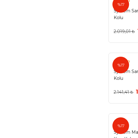
System
%17
System Sar
Kolu
2.019,01 ₺
System
%17
System Sar
Kolu
2.141,41 ₺
%17
System Mar