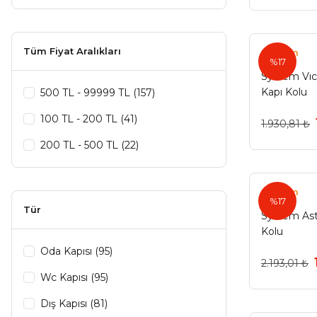
Tüm Fiyat Aralıkları
System
%17
System Vıct
Kapı Kolu
500 TL - 99999 TL (157)
100 TL - 200 TL (41)
1.930,81 ₺
200 TL - 500 TL (22)
System
%17
Tür
System Ast
Kolu
Oda Kapısı (95)
2.193,01 ₺
Wc Kapısı (95)
Dış Kapısı (81)