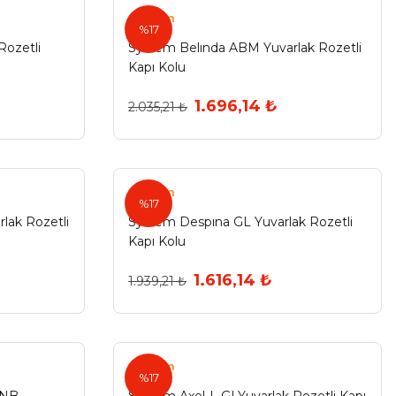
System
%17
Rozetli
System Belında ABM Yuvarlak Rozetli
Kapı Kolu
1.696,14 ₺
2.035,21 ₺
System
%17
lak Rozetli
System Despına GL Yuvarlak Rozetli
Kapı Kolu
1.616,14 ₺
1.939,21 ₺
System
%17