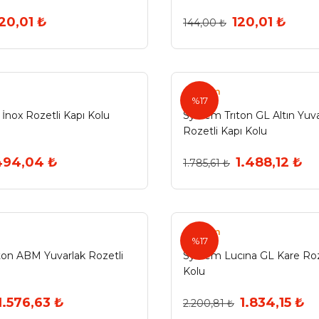
20,01 ₺
120,01 ₺
144,00 ₺
System
%17
 İnox Rozetli Kapı Kolu
System Trıton GL Altın Yuva
Rozetli Kapı Kolu
494,04 ₺
1.488,12 ₺
1.785,61 ₺
System
%17
ton ABM Yuvarlak Rozetli
System Lucına GL Kare Roz
Kolu
1.576,63 ₺
1.834,15 ₺
2.200,81 ₺