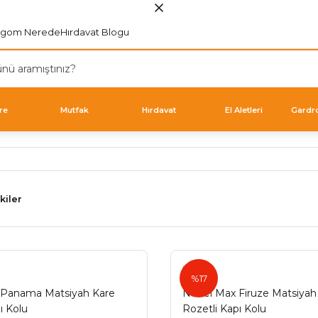
rgom Nerede
Hırdavat Blogu
re
Mutfak
Hırdavat
El Aletleri
Gardr
kiler
Nobel
%17
 Panama Matsiyah Kare
Nobel Max Firuze Matsiyah
ı Kolu
Rozetli Kapı Kolu