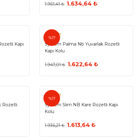
1.634,64 ₺
1.961,41 ₺
System
%17
ozetli Kapı
System Palma Nb Yuvarlak Rozetli
Kapı Kolu
1.622,64 ₺
1.947,01 ₺
System
%17
 Rozetli
System Slım NB Kare Rozetli Kapı
Kolu
1.613,64 ₺
1.936,21 ₺