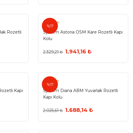
System
%17
ak Rozetli
System Astorıa OSM Kare Rozetli Kapı
Kolu
1.941,16 ₺
2.329,21 ₺
System
%17
ozetli Kapı
System Dıana ABM Yuvarlak Rozetli
Kapı Kolu
1.688,14 ₺
2.025,61 ₺