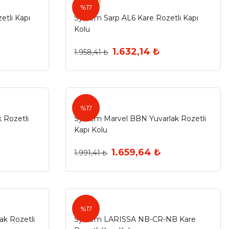
System
%17
tli Kapı
System Sarp AL6 Kare Rozetli Kapı
Kolu
1.632,14 ₺
1.958,41 ₺
%17
 Rozetli
System Marvel BBN Yuvarlak Rozetli
Kapı Kolu
1.659,64 ₺
1.991,41 ₺
%17
k Rozetli
System LARISSA NB-CR-NB Kare