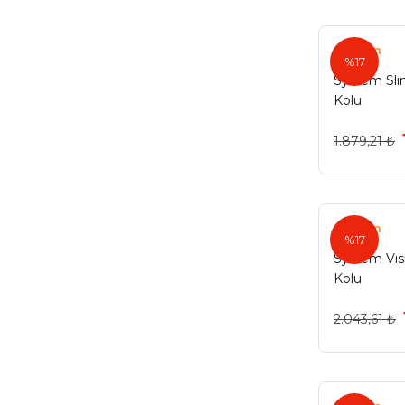
System
%17
System Slı
Kolu
1.879,21 ₺
System
%17
System Vıs
Kolu
2.043,61 ₺