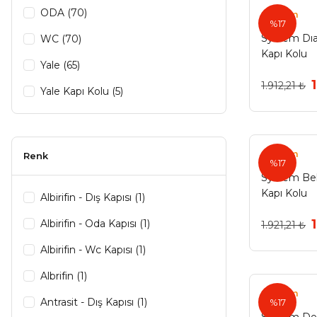
ODA (70)
System
%17
System Dıa
WC (70)
Kapı Kolu
Yale (65)
1.912,21 ₺
Yale Kapı Kolu (5)
Oda Kapı Kolu (4)
Wc Kapı Kolu (4)
System
Renk
%17
Oda Kapsı (2)
System Bel
Kapı Kolu
Dış Kapısı (1)
Albirifin - Dış Kapısı (1)
Matsiyah Albrifin Oda (1)
Albirifin - Oda Kapısı (1)
1.921,21 ₺
Matsiyah Albrifin Wc (1)
Albirifin - Wc Kapısı (1)
Nikel Saten Oda (1)
Albrifin (1)
System
Nikel Saten Wc (1)
Antrasit - Dış Kapısı (1)
%17