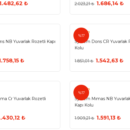
1.482,62 ₺
1.686,14 ₺
2.023,21 ₺
System
%17
ıs NB Yuvarlak Rozetli Kapı
System Dorıs CR Yuvarlak R
Kolu
1.758,15 ₺
1.542,63 ₺
1.851,01 ₺
System
%17
ma Cr Yuvarlak Rozetli
System Mımas NB Yuvarlak
Kapı Kolu
1.430,12 ₺
1.591,13 ₺
1.909,21 ₺