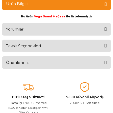
Ürün Bilgisi
Bu ürün
Vega Sanal Mağaza
ile listelenmiştir
Yorumlar
Taksit Seçenekleri
Ürünü Değerlendirerek Müşterilerimize Deneyiminizden Bahsedin
🤩
Önerileriniz
Ürünü Değerlendir
Bu ürünün fiyat bilgisi, resim, ürün açıklamalarında ve diğer
konularda yetersiz gördüğünüz noktaları öneri formunu kullanarak
tarafımıza iletebilirsiniz.
Görüş ve önerileriniz için teşekkür ederiz.
Hızlı Kargo Hizmeti
%100 Güvenli Alışveriş
Ürün resmi kalitesiz, bozuk veya görüntülenemiyor.
Hafta İçi 15:00 Cumartesi
256bit SSL Sertifikası
11.00'e Kadar Siparişler Aynı
Ürün açıklamasında eksik bilgiler bulunuyor.
Gün Kargoda