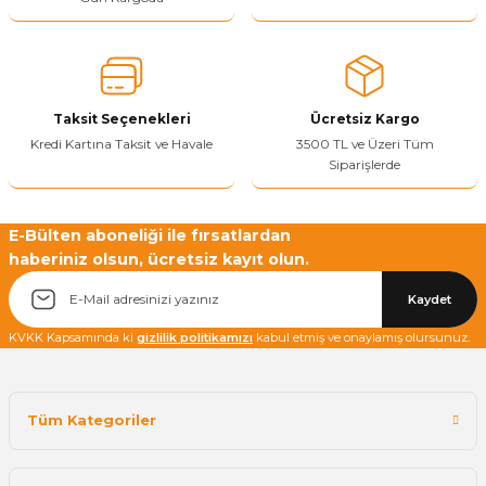
Sitenize Pek Güvenemedim
Ürün fiyatı diğer sitelerden daha pahalı.
Bu ürüne benzer farklı alternatifler olmalı.
Taksit Seçenekleri
Ücretsiz Kargo
Kredi Kartına Taksit ve Havale
3500 TL ve Üzeri Tüm
Siparişlerde
Yetkiliye Gönder
E-Bülten aboneliği ile fırsatlardan
haberiniz olsun, ücretsiz kayıt olun.
Kaydet
KVKK Kapsamında ki
gizlilik politikamızı
kabul etmiş ve onaylamış olursunuz.
Tüm Kategoriler