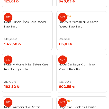
125,01 ₺
340,03 ₺
Nobel
DoorAks
%17
%17
Nobel Bingöl İnox Kare Rozetli
DoorAks Mercan Nikel Saten
Kapı Kolu
Rozetli Kapı Kolu
1.131,00 ₺
135,60 ₺
942,58 ₺
113,01 ₺
Nobel
Nobel
%17
%17
Nobel Viktorya Nikel Saten Kare
Nobel Çankaya Krom İnox
Rozetli Kapı Kolu
Rozetli Kapı Kolu
219,00 ₺
723,00 ₺
182,52 ₺
602,55 ₺
Nobel
Doğanlar
%17
%17
Nobel Armoni Nikel Saten
Doğanlar Ekselans Albirifin