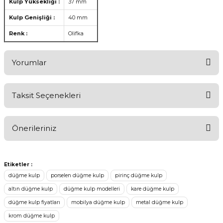
Kulp Yüksekliği :
37 mm
Kulp Genişliği :
40 mm
Renk :
Olifka
Yorumlar
Taksit Seçenekleri
Ürünü Değerlendirerek Müşterilerimize Deneyiminizden Bahsedin
🤩
Önerileriniz
Ürünü Değerlendir
Bu ürünün fiyat bilgisi, resim, ürün açıklamalarında ve diğer
konularda yetersiz gördüğünüz noktaları öneri formunu kullanarak
Etiketler :
tarafımıza iletebilirsiniz.
düğme kulp
porselen düğme kulp
pirinç düğme kulp
Görüş ve önerileriniz için teşekkür ederiz.
altın düğme kulp
düğme kulp modelleri
kare düğme kulp
düğme kulp fiyatları
mobilya düğme kulp
metal düğme kulp
Ürün resmi kalitesiz, bozuk veya görüntülenemiyor.
krom düğme kulp
Ürün açıklamasında eksik bilgiler bulunuyor.