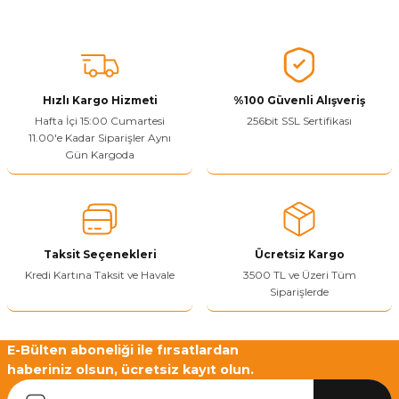
Sitenize Pek Güvenemedim
Ürün fiyatı diğer sitelerden daha pahalı.
Bu ürüne benzer farklı alternatifler olmalı.
Hızlı Kargo Hizmeti
%100 Güvenli Alışveriş
Hafta İçi 15:00 Cumartesi
256bit SSL Sertifikası
11.00'e Kadar Siparişler Aynı
Gün Kargoda
Yetkiliye Gönder
Taksit Seçenekleri
Ücretsiz Kargo
Kredi Kartına Taksit ve Havale
3500 TL ve Üzeri Tüm
Siparişlerde
E-Bülten aboneliği ile fırsatlardan
haberiniz olsun, ücretsiz kayıt olun.