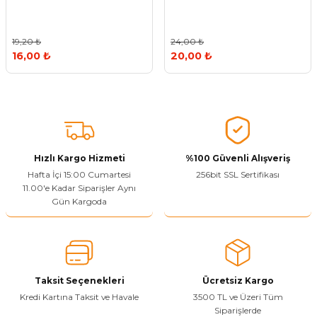
Vitrin Ara Ayakları
Askı Boruları ve Flanşları
Cam Kilidi
Piton Askı
Tutkal Çeşitleri
Fırça ve Spatula
Sıcak Hava Tabancası
Sabunluk
Pantolonluk
19,20 ₺
24,00 ₺
Ayak Tablaları
Ara Ayak ve Aparatları
Sandık Kilitleri
Streç
El Rendesi
Şampuanlık
16,00 ₺
20,00 ₺
aları
Papuç Çeşitleri
Elektronik Kilitler
Vida, Dübel ve Çivi
Silikon Tabancaları
Tuvalet Fırçalığı
Zımba Teli
Tuvalet Kağıtlılığı
Zımpara Çeşitleri
Hızlı Kargo Hizmeti
%100 Güvenli Alışveriş
Hafta İçi 15:00 Cumartesi
256bit SSL Sertifikası
11.00'e Kadar Siparişler Aynı
Gün Kargoda
Taksit Seçenekleri
Ücretsiz Kargo
Kredi Kartına Taksit ve Havale
3500 TL ve Üzeri Tüm
Siparişlerde