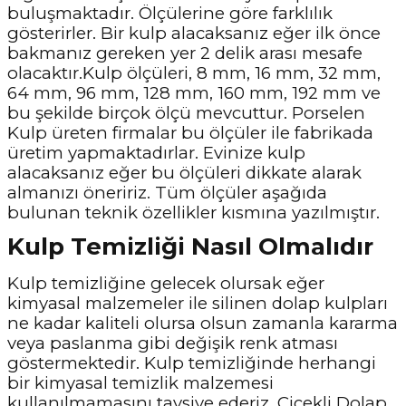
buluşmaktadır. Ölçülerine göre farklılık
gösterirler. Bir kulp alacaksanız eğer ilk önce
bakmanız gereken yer 2 delik arası mesafe
olacaktır.Kulp ölçüleri, 8 mm, 16 mm, 32 mm,
64 mm, 96 mm, 128 mm, 160 mm, 192 mm ve
bu şekilde birçok ölçü mevcuttur. Porselen
Kulp üreten firmalar bu ölçüler ile fabrikada
üretim yapmaktadırlar. Evinize kulp
alacaksanız eğer bu ölçüleri dikkate alarak
almanızı öneririz. Tüm ölçüler aşağıda
bulunan teknik özellikler kısmına yazılmıştır.
Kulp Temizliği Nasıl Olmalıdır
Kulp temizliğine gelecek olursak eğer
kimyasal malzemeler ile silinen dolap kulpları
ne kadar kaliteli olursa olsun zamanla kararma
veya paslanma gibi değişik renk atması
göstermektedir. Kulp temizliğinde herhangi
bir kimyasal temizlik malzemesi
kullanılmamasını tavsiye ederiz. Çiçekli Dolap