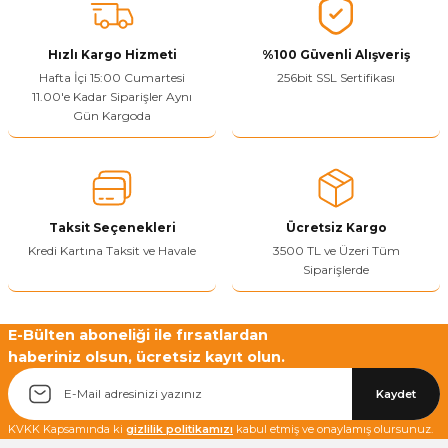
Bu ürüne benzer farklı alternatifler olmalı.
Hızlı Kargo Hizmeti
%100 Güvenli Alışveriş
Hafta İçi 15:00 Cumartesi
256bit SSL Sertifikası
11.00'e Kadar Siparişler Aynı
Gün Kargoda
Yetkiliye Gönder
Taksit Seçenekleri
Ücretsiz Kargo
Kredi Kartına Taksit ve Havale
3500 TL ve Üzeri Tüm
Siparişlerde
E-Bülten aboneliği ile fırsatlardan
haberiniz olsun, ücretsiz kayıt olun.
Kaydet
KVKK Kapsamında ki
gizlilik politikamızı
kabul etmiş ve onaylamış olursunuz.