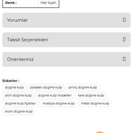
Renk :
Mat Siyah
Yorumlar
Taksit Seçenekleri
Ürünü Değerlendirerek Müşterilerimize Deneyiminizden Bahsedin
🤩
Önerileriniz
Ürünü Değerlendir
Bu ürünün fiyat bilgisi, resim, ürün açıklamalarında ve diğer
konularda yetersiz gördüğünüz noktaları öneri formunu kullanarak
Etiketler :
tarafımıza iletebilirsiniz.
düğme kulp
porselen düğme kulp
pirinç düğme kulp
Görüş ve önerileriniz için teşekkür ederiz.
altın düğme kulp
düğme kulp modelleri
kare düğme kulp
düğme kulp fiyatları
mobilya düğme kulp
metal düğme kulp
Ürün resmi kalitesiz, bozuk veya görüntülenemiyor.
krom düğme kulp
Ürün açıklamasında eksik bilgiler bulunuyor.
Sitenize Pek Güvenemedim
Ürün fiyatı diğer sitelerden daha pahalı.