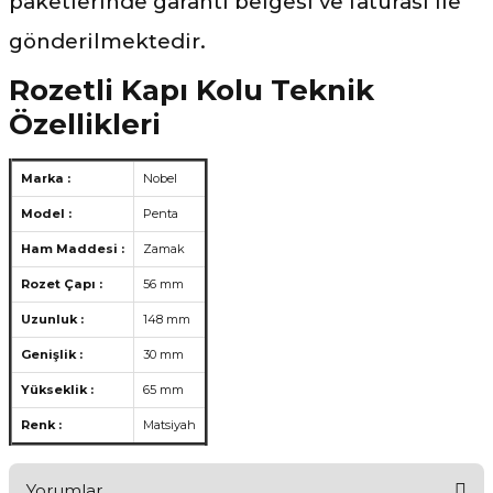
paketlerinde garanti belgesi ve faturası ile
gönderilmektedir.
Rozetli Kapı Kolu Teknik
Özellikleri
Marka :
Nobel
Model :
Penta
Ham Maddesi :
Zamak
Rozet Çapı :
56 mm
Uzunluk :
148 mm
Genişlik :
30 mm
Yükseklik :
65 mm
Renk :
Matsiyah
Yorumlar