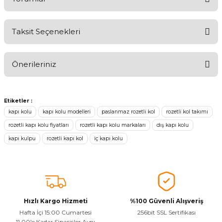
Taksit Seçenekleri
Ürünü Değerlendirerek Müşterilerimize Deneyiminizden Bahsedin
🤩
Önerileriniz
Ürünü Değerlendir
Bu ürünün fiyat bilgisi, resim, ürün açıklamalarında ve diğer
konularda yetersiz gördüğünüz noktaları öneri formunu kullanarak
Etiketler :
tarafımıza iletebilirsiniz.
kapı kolu
kapı kolu modelleri
paslanmaz rozetli kol
rozetli kol takımı
Görüş ve önerileriniz için teşekkür ederiz.
rozetli kapı kolu fiyatları
rozetli kapı kolu markaları
dış kapı kolu
kapı kulpu
rozetli kapı kol
iç kapı kolu
Ürün resmi kalitesiz, bozuk veya görüntülenemiyor.
Ürün açıklamasında eksik bilgiler bulunuyor.
Sitenize Pek Güvenemedim
Ürün fiyatı diğer sitelerden daha pahalı.
Bu ürüne benzer farklı alternatifler olmalı.
Hızlı Kargo Hizmeti
%100 Güvenli Alışveriş
Hafta İçi 15:00 Cumartesi
256bit SSL Sertifikası
11.00'e Kadar Siparişler Aynı