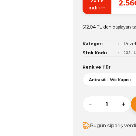
2.56
indirim
512,04 TL den başlayan tak
Kategori
Rozet
Stok Kodu
GRUP
Renk ve Tür
Bugün sipariş verd