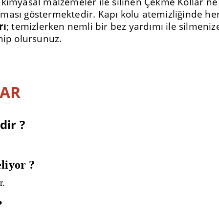
 kimyasal malzemeler ile silinen Çekme Kollar ne 
ması göstermektedir. Kapı kolu atemizliğinde he
rı
; temizlerken nemli bir bez yardımı ile silmeniz
hip olursunuz.
LAR
ir ?
eliyor ?
r.
?