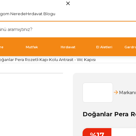
rgom Nerede
Hırdavat Blogu
re
Mutfak
Hırdavat
El Aletleri
Gardr
ğanlar Pera Rozetli Kapı Kolu Antrasit - Wc Kapısı
Markanı
Doğanlar Pera Ro
%17