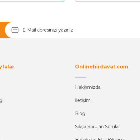
Yetkiliye Gönder
yfalar
Onlinehirdavat.com
Hakkımızda
ğı
İletişim
Blog
Sıkça Sorulan Sorular
e
Havale ve EFT Bildirimi