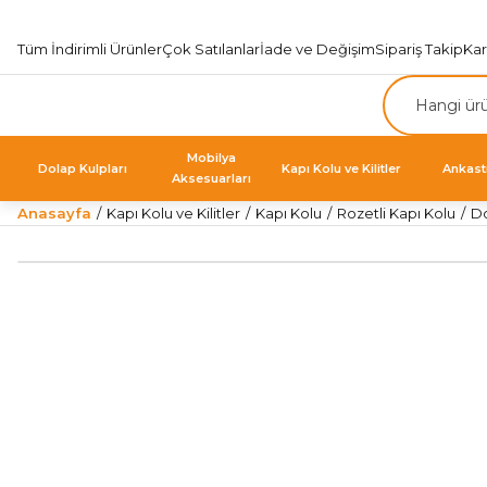
Tüm İndirimli Ürünler
Çok Satılanlar
İade ve Değişim
Sipariş Takip
Ka
Mobilya
Dolap Kulpları
Kapı Kolu ve Kilitler
Ankast
Aksesuarları
Anasayfa
Kapı Kolu ve Kilitler
Kapı Kolu
Rozetli Kapı Kolu
Do