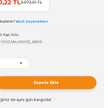
0,22 TL
3.072,01 TL
sitlerle
Taksit Seçenekleri
li Kapı Kolu
-DOĞANLAR0152_68815
Sepete Ekle
iğiniz de aynı gün kargoda!