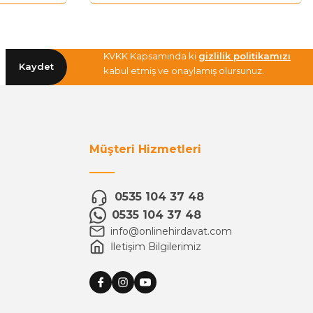
KVKK Kapsamında ki
gizlilik politikamızı
Kaydet
kabul etmiş ve onaylamış olursunuz.
Müşteri Hizmetleri
0535 104 37 48
0535 104 37 48
info@onlinehirdavat.com
İletişim Bilgilerimiz