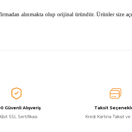
ı firmadan alınmakta olup orijinal üründür. Ürünler size aç
nularda yetersiz gördüğünüz noktaları öneri formunu kullanarak tarafımız
Ürünü Değerlendirerek Müşterilerimize Deneyiminizden Bahsedin🤩
Ürünü Değerlendir
0 Güvenli Alışveriş
Taksit Seçenekle
6bit SSL Sertifikası
Kredi Kartına Taksit ve