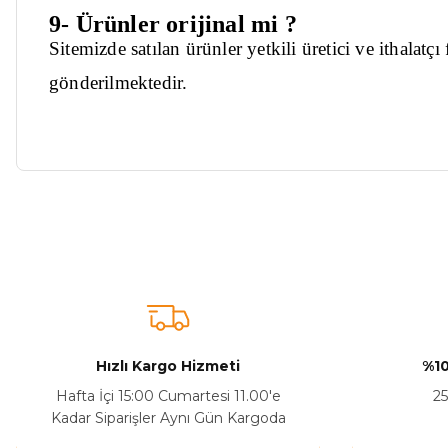
9- Ürünler orijinal mi ?
Sitemizde satılan ürünler yetkili üretici ve ithalatç
gönderilmektedir.
Bu ürünün fiyat bilgisi, resim, ürün açıklamalarında ve diğer ko
Görüş ve önerileriniz için teşekkür ederiz.
Ürün resmi kalitesiz, bozuk veya görüntülenemiyor.
Ürün açıklamasında eksik bilgiler bulunuyor.
Sitenize Pek Güvenemedim
Hızlı Kargo Hizmeti
%10
Ürün fiyatı diğer sitelerden daha pahalı.
Hafta İçi 15:00 Cumartesi 11.00'e
25
Bu ürüne benzer farklı alternatifler olmalı.
Kadar Siparişler Aynı Gün Kargoda