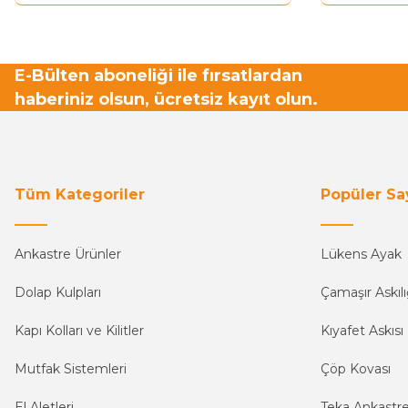
E-Bülten aboneliği ile fırsatlardan
haberiniz olsun, ücretsiz kayıt olun.
Tüm Kategoriler
Popüler Sa
Ankastre Ürünler
Lükens Ayak
Dolap Kulpları
Çamaşır Askılı
Kapı Kolları ve Kilitler
Kıyafet Askısı
Mutfak Sistemleri
Çöp Kovası
El Aletleri
Teka Ankastr