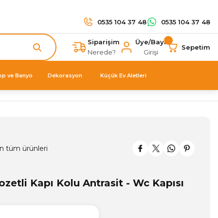
0535 104 37 48
0535 104 37 48
Siparişim
Üye/Bayi
Sepetim
Nerede?
Girişi
op ve Banyo
Dekorasyon
Küçük Ev Aletleri
n tüm ürünleri
zetli Kapı Kolu Antrasit - Wc Kapısı