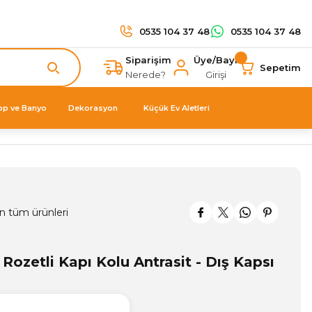
0535 104 37 48
0535 104 37 48
Siparişim
Üye/Bayi
Sepetim
Nerede?
Girişi
op ve Banyo
Dekorasyon
Küçük Ev Aletleri
n tüm ürünleri
ozetli Kapı Kolu Antrasit - Dış Kapsı