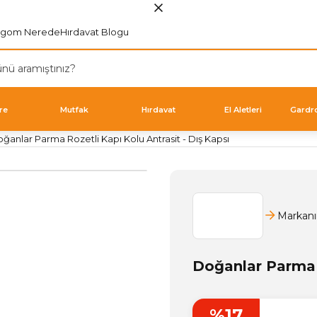
rgom Nerede
Hırdavat Blogu
re
Mutfak
Hırdavat
El Aletleri
Gardr
ğanlar Parma Rozetli Kapı Kolu Antrasit - Dış Kapsı
Markanı
Doğanlar Parma R
%17