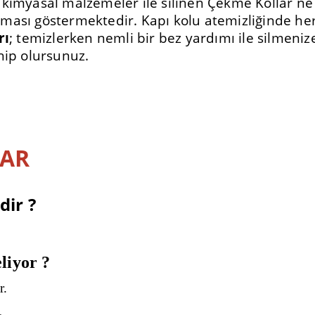
 kimyasal malzemeler ile silinen Çekme Kollar ne 
ması göstermektedir. Kapı kolu atemizliğinde he
rı
; temizlerken nemli bir bez yardımı ile silmeniz
hip olursunuz.
LAR
ir ?
eliyor ?
r.