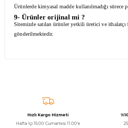
Ürünlerde kimyasal madde kullanılmadığı sürece pa
9- Ürünler orijinal mi ?
Sitemizde satılan ürünler yetkili üretici ve ithalatç
gönderilmektedir.
Bu ürünün fiyat bilgisi, resim, ürün açıklamalarında ve diğer ko
Görüş ve önerileriniz için teşekkür ederiz.
Ürün resmi kalitesiz, bozuk veya görüntülenemiyor.
Ürün açıklamasında eksik bilgiler bulunuyor.
Sitenize Pek Güvenemedim
Hızlı Kargo Hizmeti
%10
Ürün fiyatı diğer sitelerden daha pahalı.
Hafta İçi 15:00 Cumartesi 11.00'e
25
Bu ürüne benzer farklı alternatifler olmalı.