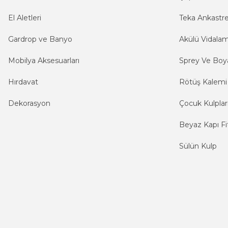
El Aletleri
Teka Ankastr
Gardrop ve Banyo
Akülü Vidala
Mobilya Aksesuarları
Sprey Ve Boya
Hırdavat
Rötüş Kalemi
Dekorasyon
Çocuk Kulplar
Beyaz Kapı Fit
Sülün Kulp