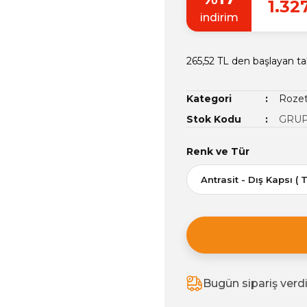
1.32
indirim
265,52 TL den başlayan tak
Kategori
Rozet
Stok Kodu
GRUP
Renk ve Tür
Bugün sipariş verd