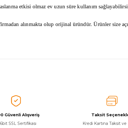
slanma etkisi olmaz ev uzun süre kullanım sağlayabilirsi
ı firmadan alınmakta olup orijinal üründür. Ürünler size aç
nularda yetersiz gördüğünüz noktaları öneri formunu kullanarak tarafımız
Ürünü Değerlendirerek Müşterilerimize Deneyiminizden Bahsedin🤩
Ürünü Değerlendir
0 Güvenli Alışveriş
Taksit Seçenekle
6bit SSL Sertifikası
Kredi Kartına Taksit ve