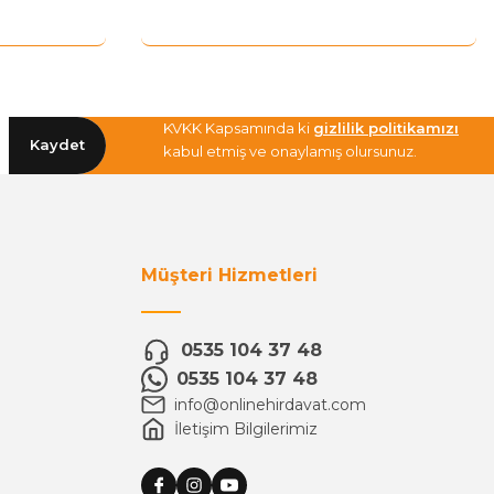
KVKK Kapsamında ki
gizlilik politikamızı
Kaydet
kabul etmiş ve onaylamış olursunuz.
Müşteri Hizmetleri
0535 104 37 48
0535 104 37 48
info@onlinehirdavat.com
İletişim Bilgilerimiz