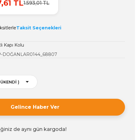
7,61 TL
1.593,01 TL
sitlerle
Taksit Seçenekleri
li Kapı Kolu
-DOĞANLAR0144_68807
Gelince Haber Ver
iğiniz de aynı gün kargoda!