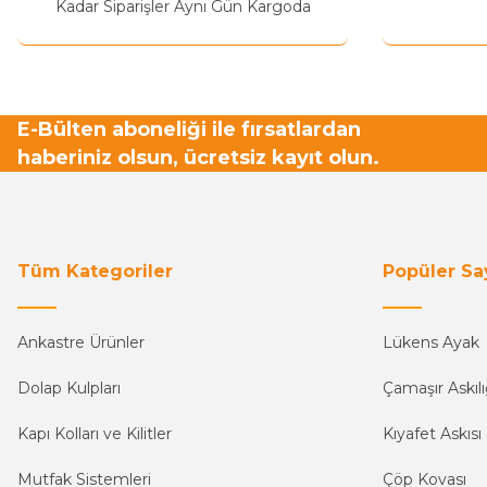
Kadar Siparişler Aynı Gün Kargoda
E-Bülten aboneliği ile fırsatlardan
haberiniz olsun, ücretsiz kayıt olun.
Tüm Kategoriler
Popüler Sa
Ankastre Ürünler
Lükens Ayak
Dolap Kulpları
Çamaşır Askılı
Kapı Kolları ve Kilitler
Kıyafet Askısı
Mutfak Sistemleri
Çöp Kovası