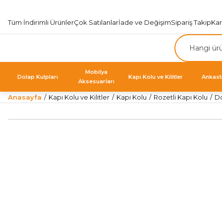
Tüm İndirimli Ürünler
Çok Satılanlar
İade ve Değişim
Sipariş Takip
Ka
Mobilya
Dolap Kulpları
Kapı Kolu ve Kilitler
Ankast
Aksesuarları
Anasayfa
Kapı Kolu ve Kilitler
Kapı Kolu
Rozetli Kapı Kolu
Do