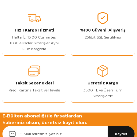
Bu ürünün fiyat bilgisi, resim, ürün açıklamalarında ve diğer
konularda yetersiz gördüğünüz noktaları öneri formunu kullanarak
tarafımıza iletebilirsiniz.
Görüş ve önerileriniz için teşekkür ederiz.
Hızlı Kargo Hizmeti
%100 Güvenli Alışveriş
Ürün resmi kalitesiz, bozuk veya görüntülenemiyor.
Hafta İçi 15:00 Cumartesi
256bit SSL Sertifikası
11.00'e Kadar Siparişler Aynı
Ürün açıklamasında eksik bilgiler bulunuyor.
Gün Kargoda
Sitenize Pek Güvenemedim
Ürün fiyatı diğer sitelerden daha pahalı.
Bu ürüne benzer farklı alternatifler olmalı.
Taksit Seçenekleri
Ücretsiz Kargo
Kredi Kartına Taksit ve Havale
3500 TL ve Üzeri Tüm
Siparişlerde
Yetkiliye Gönder
E-Bülten aboneliği ile fırsatlardan
haberiniz olsun, ücretsiz kayıt olun.
Kaydet