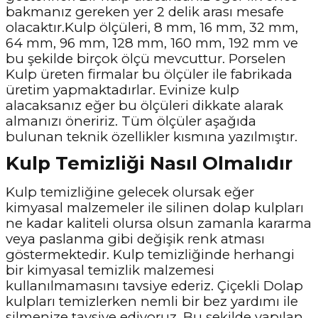
bakmanız gereken yer 2 delik arası mesafe
olacaktır.Kulp ölçüleri, 8 mm, 16 mm, 32 mm,
64 mm, 96 mm, 128 mm, 160 mm, 192 mm ve
bu şekilde birçok ölçü mevcuttur. Porselen
Kulp üreten firmalar bu ölçüler ile fabrikada
üretim yapmaktadırlar. Evinize kulp
alacaksanız eğer bu ölçüleri dikkate alarak
almanızı öneririz. Tüm ölçüler aşağıda
bulunan teknik özellikler kısmına yazılmıştır.
Kulp Temizliği Nasıl Olmalıdır
Kulp temizliğine gelecek olursak eğer
kimyasal malzemeler ile silinen dolap kulpları
ne kadar kaliteli olursa olsun zamanla kararma
veya paslanma gibi değişik renk atması
göstermektedir. Kulp temizliğinde herhangi
bir kimyasal temizlik malzemesi
kullanılmamasını tavsiye ederiz. Çiçekli Dolap
kulpları temizlerken nemli bir bez yardımı ile
silmenize tavsiye ediyoruz. Bu şekilde yapılan