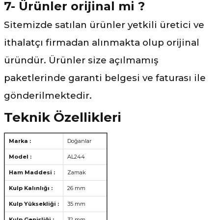
7- Ürünler orijinal mi ?
Sitemizde satılan ürünler yetkili üretici ve
ithalatçı firmadan alınmakta olup orijinal
üründür. Ürünler size açılmamış
paketlerinde garanti belgesi ve faturası ile
gönderilmektedir.
Teknik Özellikleri
Marka :
Doğanlar
Model :
AL244
Ham Maddesi :
Zamak
Kulp Kalınlığı :
26 mm
Kulp Yüksekliği :
35 mm
Kulp Genişliği :
32 mm