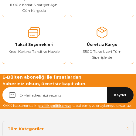
11.00'e Kadar Siparişler Aynı
Ürün açıklamasında eksik bilgiler bulunuyor.
Gün Kargoda
Sitenize Pek Güvenemedim
Ürün fiyatı diğer sitelerden daha pahalı.
Bu ürüne benzer farklı alternatifler olmalı.
Taksit Seçenekleri
Ücretsiz Kargo
Kredi Kartına Taksit ve Havale
3500 TL ve Üzeri Tüm
Siparişlerde
Yetkiliye Gönder
E-Bülten aboneliği ile fırsatlardan
haberiniz olsun, ücretsiz kayıt olun.
Kaydet
KVKK Kapsamında ki
gizlilik politikamızı
kabul etmiş ve onaylamış olursunuz.
Tüm Kategoriler