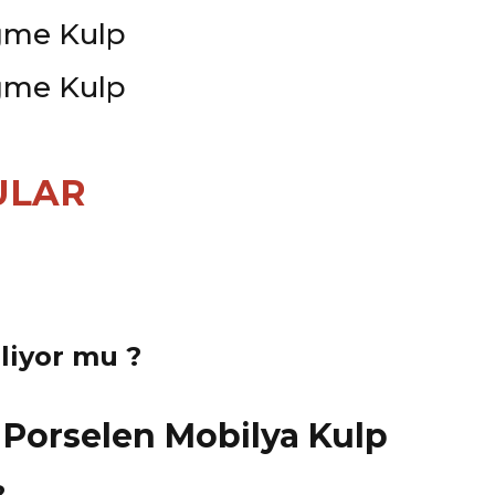
ULAR
eliyor mu ?
?