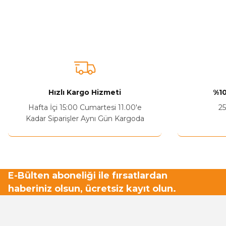
Bu ürünün fiyat bilgisi, resim, ürün açıklamalarında ve diğer ko
Görüş ve önerileriniz için teşekkür ederiz.
Ürün resmi kalitesiz, bozuk veya görüntülenemiyor.
Ürün açıklamasında eksik bilgiler bulunuyor.
Sitenize Pek Güvenemedim
Hızlı Kargo Hizmeti
%10
Ürün fiyatı diğer sitelerden daha pahalı.
Hafta İçi 15:00 Cumartesi 11.00'e
25
Bu ürüne benzer farklı alternatifler olmalı.
Kadar Siparişler Aynı Gün Kargoda
E-Bülten aboneliği ile fırsatlardan
haberiniz olsun, ücretsiz kayıt olun.