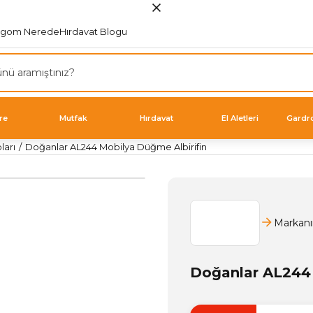
rgom Nerede
Hırdavat Blogu
re
Mutfak
Hırdavat
El Aletleri
Gardr
ları
Doğanlar AL244 Mobilya Düğme Albirifin
Markanı
Doğanlar AL244 