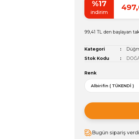
%17
497,
indirim
99,41 TL den başlayan taks
Kategori
Düğme
Stok Kodu
DOĞA
Renk
Bugün sipariş verd