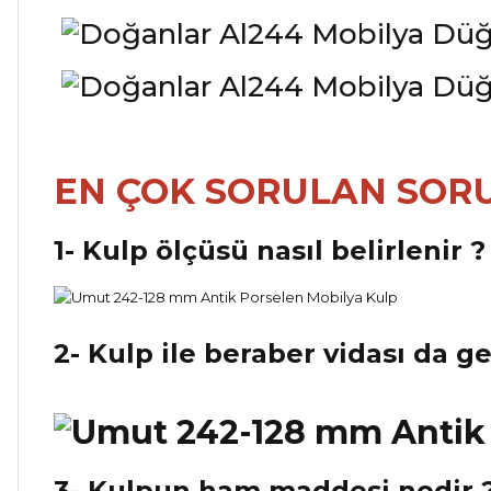
EN ÇOK SORULAN SOR
1- Kulp ölçüsü nasıl belirlenir ?
2- Kulp ile beraber vidası da g
3- Kulpun ham maddesi nedir 