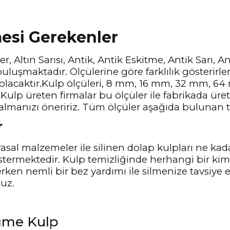
mesi Gerekenler
r, Altın Sarısı, Antik, Antik Eskitme, Antik Sarı, 
uluşmaktadır. Ölçülerine göre farklılık gösterirle
 olacaktır.Kulp ölçüleri, 8 mm, 16 mm, 32 mm, 
Kulp üreten firmalar bu ölçüler ile fabrikada üre
almanızı öneririz. Tüm ölçüler aşağıda bulunan te
r
sal malzemeler ile silinen dolap kulpları ne kad
stermektedir. Kulp temizliğinde herhangi bir ki
lerken nemli bir bez yardımı ile silmenize tavsiye
nuz.