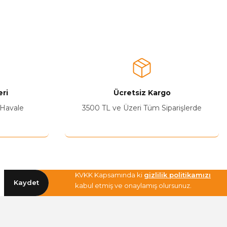
a iletebilirsiniz.
ri
Ücretsiz Kargo
 Havale
3500 TL ve Üzeri Tüm Siparişlerde
KVKK Kapsamında ki
gizlilik politikamızı
Kaydet
kabul etmiş ve onaylamış olursunuz.