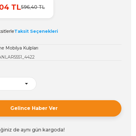
04 TL
596,40 TL
itlerle
Taksit Seçenekleri
 Mobilya Kulpları
NLAR5551_4422
Gelince Haber Ver
iğiniz de aynı gün kargoda!