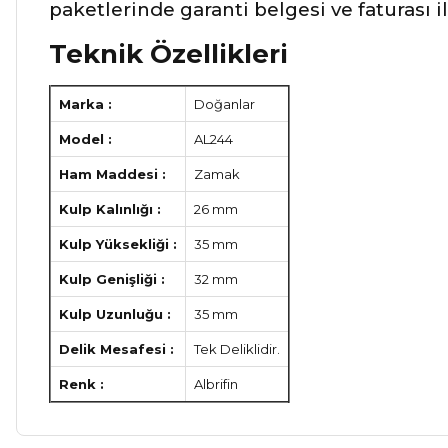
paketlerinde garanti belgesi ve faturası 
Teknik Özellikleri
Marka :
Doğanlar
Model :
AL244
Ham Maddesi :
Zamak
Kulp Kalınlığı :
26 mm
Kulp Yüksekliği :
35 mm
Kulp Genişliği :
32 mm
Kulp Uzunluğu :
35 mm
Delik Mesafesi :
Tek Deliklidir.
Renk :
Albrifin