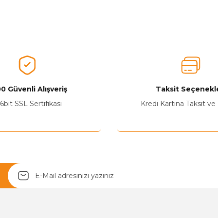
nularda yetersiz gördüğünüz noktaları öneri formunu kullanarak tarafımız
Ürünü Değerlendirerek Müşterilerimize Deneyiminizden Bahsedin🤩
Ürünü Değerlendir
0 Güvenli Alışveriş
Taksit Seçenekle
6bit SSL Sertifikası
Kredi Kartına Taksit ve
Yetkiliye Gönder