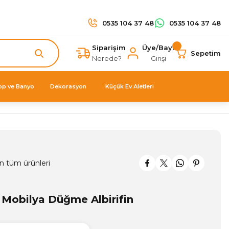
0535 104 37 48
0535 104 37 48
Siparişim
Üye/Bayi
Sepetim
Nerede?
Girişi
op ve Banyo
Dekorasyon
Küçük Ev Aletleri
n tüm ürünleri
Mobilya Düğme Albirifin