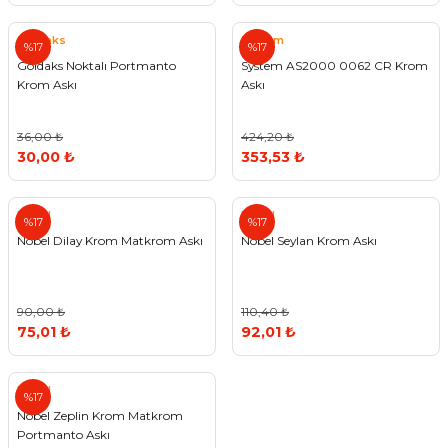
Goldaks
System
%17
%17
Goldaks Noktalı Portmanto
System AS2000 0062 CR Krom
Krom Askı
Askı
36,00 ₺
424,20 ₺
30,00 ₺
353,53 ₺
Nobel
Nobel
%17
%17
Nobel Dilay Krom Matkrom Askı
Nobel Seylan Krom Askı
90,00 ₺
110,40 ₺
75,01 ₺
92,01 ₺
Nobel
%17
Nobel Zeplin Krom Matkrom
Portmanto Askı