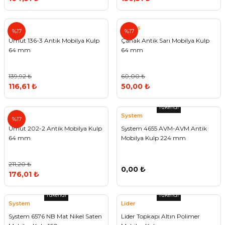
Umut
Emaks
%17
%17
Umut 136-3 Antik Mobilya Kulp
Çanak Antik Sarı Mobilya Kulp
64 mm
64 mm
139,92 ₺
60,00 ₺
116,61 ₺
50,00 ₺
Tükendi
Umut
System
%17
Umut 202-2 Antik Mobilya Kulp
System 4655 AVM-AVM Antik
64 mm
Mobilya Kulp 224 mm
211,20 ₺
0,00 ₺
176,01 ₺
Tükendi
Tükendi
System
Lider
System 6576 NB Mat Nikel Saten
Lider Topkapı Altın Polimer