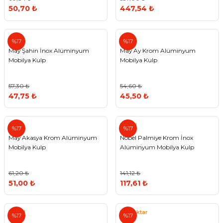
50,70 ₺
447,54 ₺
%17
%17
May Şahin İnox Alüminyum
May Ay Krom Alüminyum
Mobilya Kulp
Mobilya Kulp
57,30 ₺
54,60 ₺
47,75 ₺
45,50 ₺
Nobel
%17
%17
May Akasya Krom Alüminyum
Nobel Palmiye Krom İnox
Mobilya Kulp
Alüminyum Mobilya Kulp
61,20 ₺
141,12 ₺
51,00 ₺
117,61 ₺
Nobel
Bayraktar
%17
%17