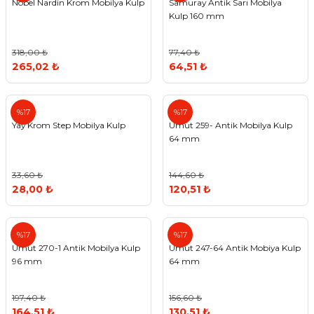
Nobel Nardin Krom Mobilya Kulp
Samuray Antik Sarı Mobilya
Kulp 160 mm
318,00 ₺
77,40 ₺
265,02 ₺
64,51 ₺
Umut
%17
%17
Yay Krom Step Mobilya Kulp
Umut 259- Antik Mobilya Kulp
64 mm
33,60 ₺
144,60 ₺
28,00 ₺
120,51 ₺
Umut
Umut
%17
%17
Umut 270-1 Antik Mobilya Kulp
Umut 247-64 Antik Mobiya Kulp
96 mm
64 mm
197,40 ₺
156,60 ₺
164,51 ₺
130,51 ₺