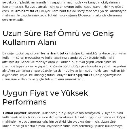
ise dekoratif plastik laminantların yapıştırılması, mutfak ve banyo mobilyalarının
kaplanmasıdır. Bu uygulamalar için ise en uygun tutkal çeşidi dayanıklılık ve güçlü
etkisi ile
laminant tutkalı
oluyor. Laminant tutkalı sprey tabancası ya da laminasyon
makinası ile uygulanmaktadır. Tutkalın sıcaklığının 18 derecenin altında olmaması
gerekmektedir.
Uzun Süre Raf Ömrü ve Geniş
Kullanım Alanı
Bir diğer tutkal çeşidi olan
kenarbant tutkalı
doğru kullanıldığı taktirde uzun yıllar
kullanım süresi mevcuttur ve kullanacağınız alanda büyük ölçüde kullanışlığı
arttıracaktır. Genellikle mobilyalarda kullanılan bu tutkal çeşidi kendi tutkalını
üzerinde taşıyarak ısı ile yapıştırıldığında bulunduğu yere kolaylıkla yapışır ve şeklini
alır. Aynı zamanda ahşap yüzeyler ya da mobilyalar için çoğunlukla tercih edilen bir
diğer tutkal çeşidi ise kırlangıç tutkalı oluyor.
Kırlangıç tutkalı
, ahşap yüzeylerde
uzun süre kullanım ve güçlü tutuş imkânı sunmaktadır.
Uygun Fiyat ve Yüksek
Performans
Tutkal çeşitleri
arasında kullanacağınız yüzeye ve malzemeye en iyi uyan tutkalı
kullanarak en etkili sonucu elde etmiş olacaksınız. Tutkalın uygun şartlarda ve doğru
makineler ile uygulanması kalıcılığı ve etkisi için oldukça önemlidir. Uzun süre
kullanım ve iyi bir etki almak istiyorsanız tutkalınızı belirtildiği şekilde kullanmaya