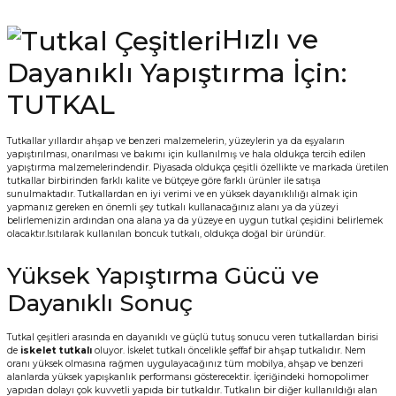
Hızlı ve
Dayanıklı Yapıştırma İçin:
TUTKAL
Tutkallar yıllardır ahşap ve benzeri malzemelerin, yüzeylerin ya da eşyaların
yapıştırılması, onarılması ve bakımı için kullanılmış ve hala oldukça tercih edilen
yapıştırma malzemelerindendir. Piyasada oldukça çeşitli özellikte ve markada üretilen
tutkallar birbirinden farklı kalite ve bütçeye göre farklı ürünler ile satışa
sunulmaktadır. Tutkallardan en iyi verimi ve en yüksek dayanıklılığı almak için
yapmanız gereken en önemli şey tutkalı kullanacağınız alanı ya da yüzeyi
belirlemenizin ardından ona alana ya da yüzeye en uygun tutkal çeşidini belirlemek
olacaktır.Isıtılarak kullanılan boncuk tutkalı, oldukça doğal bir üründür.
Yüksek Yapıştırma Gücü ve
Dayanıklı Sonuç
Tutkal çeşitleri arasında en dayanıklı ve güçlü tutuş sonucu veren tutkallardan birisi
de
iskelet tutkalı
oluyor. İskelet tutkalı öncelikle şeffaf bir ahşap tutkalıdır. Nem
oranı yüksek olmasına rağmen uygulayacağınız tüm mobilya, ahşap ve benzeri
alanlarda yüksek yapışkanlık performansı gösterecektir. İçeriğindeki homopolimer
yapıdan dolayı çok kuvvetli yapıda bir tutkaldır. Tutkalın bir diğer kullanıldığı alan