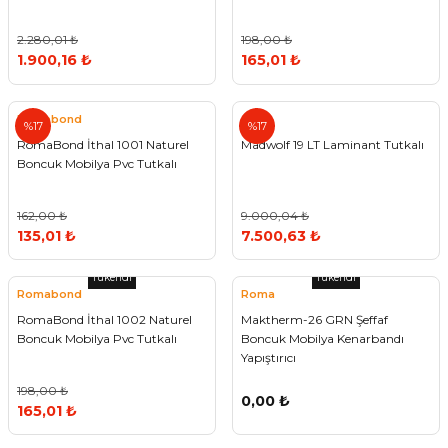
2.280,01 ₺
198,00 ₺
1.900,16 ₺
165,01 ₺
Romabond
%17
%17
RomaBond İthal 1001 Naturel
Madwolf 19 LT Laminant Tutkalı
Boncuk Mobilya Pvc Tutkalı
162,00 ₺
9.000,04 ₺
135,01 ₺
7.500,63 ₺
Tükendi
Tükendi
Romabond
Roma
RomaBond İthal 1002 Naturel
Maktherm-26 GRN Şeffaf
Boncuk Mobilya Pvc Tutkalı
Boncuk Mobilya Kenarbandı
Yapıştırıcı
198,00 ₺
0,00 ₺
165,01 ₺