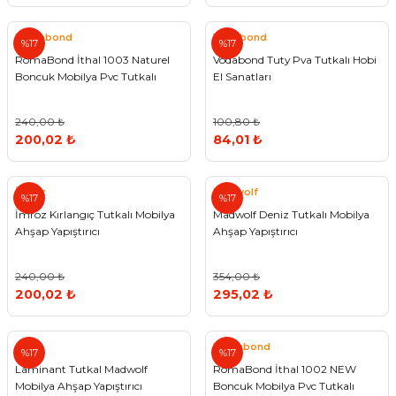
Vitrin Ara Ayakları
Askı Boruları ve Flanşları
Cam Kilidi
Piton Askı
Tutkal Çeşitleri
Fırça ve Spatula
Sıcak Hava Tabancası
Sabunluk
Pantolonluk
Romabond
Vodabond
%17
%17
RomaBond İthal 1003 Naturel
Vodabond Tuty Pva Tutkalı Hobi
Ayak Tablaları
Ara Ayak ve Aparatları
Sandık Kilitleri
Streç
El Rendesi
Şampuanlık
Boncuk Mobilya Pvc Tutkalı
El Sanatları
aları
Papuç Çeşitleri
Elektronik Kilitler
Vida, Dübel ve Çivi
Silikon Tabancaları
Tuvalet Fırçalığı
240,00 ₺
100,80 ₺
200,02 ₺
84,01 ₺
Zımba Teli
Tuvalet Kağıtlılığı
İmroz
Madwolf
Zımpara Çeşitleri
%17
%17
İmroz Kırlangıç Tutkalı Mobilya
Madwolf Deniz Tutkalı Mobilya
Ahşap Yapıştırıcı
Ahşap Yapıştırıcı
240,00 ₺
354,00 ₺
200,02 ₺
295,02 ₺
Romabond
%17
%17
Laminant Tutkal Madwolf
RomaBond İthal 1002 NEW
Mobilya Ahşap Yapıştırıcı
Boncuk Mobilya Pvc Tutkalı