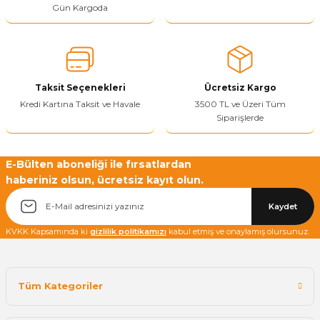
Ürün açıklamasında eksik bilgiler bulunuyor.
Gün Kargoda
Sitenize Pek Güvenemedim
Ürün fiyatı diğer sitelerden daha pahalı.
Bu ürüne benzer farklı alternatifler olmalı.
Taksit Seçenekleri
Ücretsiz Kargo
Kredi Kartına Taksit ve Havale
3500 TL ve Üzeri Tüm
Siparişlerde
Yetkiliye Gönder
E-Bülten aboneliği ile fırsatlardan
haberiniz olsun, ücretsiz kayıt olun.
Kaydet
KVKK Kapsamında ki
gizlilik politikamızı
kabul etmiş ve onaylamış olursunuz.
Tüm Kategoriler