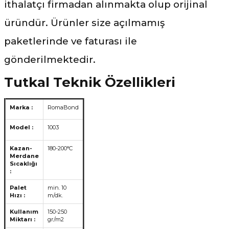
ithalatçı firmadan alınmakta olup orijinal
üründür. Ürünler size açılmamış
paketlerinde ve faturası ile
gönderilmektedir.
Tutkal Teknik Özellikleri
Marka :
RomaBond
Model :
1003
Kazan-
180-200°C
Merdane
Sıcaklığı
:
Palet
min. 10
Hızı :
m/dk.
Kullanım
150-250
Miktarı :
gr/m2