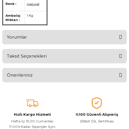
Renk :
naturel
Ambalaj
1 Kg
Miktarı :
Yorumlar
Taksit Seçenekleri
Ürünü Değerlendirerek Müşterilerimize Deneyiminizden Bahsedin
🤩
Önerileriniz
Ürünü Değerlendir
Bu ürünün fiyat bilgisi, resim, ürün açıklamalarında ve diğer
konularda yetersiz gördüğünüz noktaları öneri formunu kullanarak
tarafımıza iletebilirsiniz.
Görüş ve önerileriniz için teşekkür ederiz.
Hızlı Kargo Hizmeti
%100 Güvenli Alışveriş
Ürün resmi kalitesiz, bozuk veya görüntülenemiyor.
Hafta İçi 15:00 Cumartesi
256bit SSL Sertifikası
11.00'e Kadar Siparişler Aynı