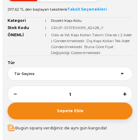
Vitrin Ara Ayakları
Askı Boruları ve Flanşları
Cam Kilidi
Piton Askı
Tutkal Çeşitleri
Fırça ve Spatula
Sıcak Hava Tabancası
Sabunluk
Pantolonluk
297,62 TL den başlayan taksitlerle
Taksit Seçenekleri
Kategori
Rozetli Kapı Kolu
Ayak Tablaları
Ara Ayak ve Aparatları
Sandık Kilitleri
Streç
El Rendesi
Şampuanlık
Stok Kodu
GRUP-SYSTEM099_62428_Y
ÖNEMLİ
Oda ve Wc Kapı Kolları Takım Olarak ( 2 Adet
aları
Papuç Çeşitleri
Elektronik Kilitler
Vida, Dübel ve Çivi
Silikon Tabancaları
Tuvalet Fırçalığı
) Gönderilmektedir. Dış Kapı Kolları Tek Adet
Gönderilmektedir. Buna Göre Fiyat
Değişikliği Gösterilmektedir.
Zımba Teli
Tuvalet Kağıtlılığı
Tür
Zımpara Çeşitleri
Sepete Ekle
Bugün sipariş verdiğiniz de aynı gün kargoda!