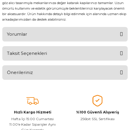
göz alıcı tasarımıyla mekanlarınıza değer katarak kapılarınızı tamamlar. Uzun
ömürlü kullanımı ve estetik görünümüyle beklentilerinizi karşılayacak önemli
bir aksesuardır. Ürün hakkında detaylı bilgi edinmek için alanında uzman ekip
arkadaşlarımızdan da destek alabilirsiniz.
Yorumlar
Taksit Seçenekleri
Ürünü Değerlendirerek Müşterilerimize Deneyiminizden Bahsedin
🤩
Önerileriniz
Ürünü Değerlendir
Bu ürünün fiyat bilgisi, resim, ürün açıklamalarında ve diğer
konularda yetersiz gördüğünüz noktaları öneri formunu kullanarak
tarafımıza iletebilirsiniz.
Görüş ve önerileriniz için teşekkür ederiz.
Hızlı Kargo Hizmeti
%100 Güvenli Alışveriş
Ürün resmi kalitesiz, bozuk veya görüntülenemiyor.
Hafta İçi 15:00 Cumartesi
256bit SSL Sertifikası
11.00'e Kadar Siparişler Aynı
Ürün açıklamasında eksik bilgiler bulunuyor.
Gün Kargoda