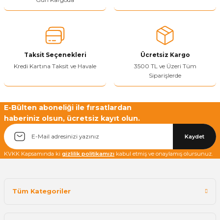
Sitenize Pek Güvenemedim
Ürün fiyatı diğer sitelerden daha pahalı.
Bu ürüne benzer farklı alternatifler olmalı.
Taksit Seçenekleri
Ücretsiz Kargo
Kredi Kartına Taksit ve Havale
3500 TL ve Üzeri Tüm
Siparişlerde
Yetkiliye Gönder
E-Bülten aboneliği ile fırsatlardan
haberiniz olsun, ücretsiz kayıt olun.
Kaydet
KVKK Kapsamında ki
gizlilik politikamızı
kabul etmiş ve onaylamış olursunuz.
Tüm Kategoriler