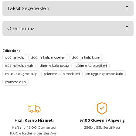
Taksit Seçenekleri
Ürünü Değerlendirerek Müşterilerimize Deneyiminizden Bahsedin
🤩
Önerileriniz
Ürünü Değerlendir
Bu ürünün fiyat bilgisi, resim, ürün açıklamalarında ve diğer
konularda yetersiz gördüğünüz noktaları öneri formunu kullanarak
Etiketler :
tarafımıza iletebilirsiniz.
düğme kulp
düğme kulp modelleri
düğme kulp krom
Görüş ve önerileriniz için teşekkür ederiz.
düğme kulp siyah
düğme kulp beyaz
düğme kulp çeşitleri
en ucuz düğme kulp
çekmece kulp modelleri
en uygun çekmece kulp
Ürün resmi kalitesiz, bozuk veya görüntülenemiyor.
çekmece kulp
Ürün açıklamasında eksik bilgiler bulunuyor.
Sitenize Pek Güvenemedim
Ürün fiyatı diğer sitelerden daha pahalı.
Bu ürüne benzer farklı alternatifler olmalı.
Hızlı Kargo Hizmeti
%100 Güvenli Alışveriş
Hafta İçi 15:00 Cumartesi
256bit SSL Sertifikası
11.00'e Kadar Siparişler Aynı