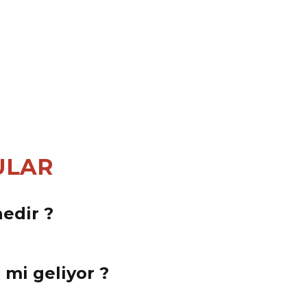
ULAR
edir ?
e mi geliyor ?