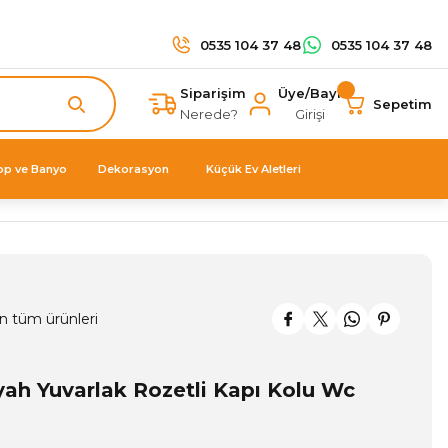
0535 104 37 48
0535 104 37 48
Siparişim
Üye/Bayi
Sepetim
Nerede?
Girişi
op ve Banyo
Dekorasyon
Küçük Ev Aletleri
n tüm ürünleri
yah Yuvarlak Rozetli Kapı Kolu Wc