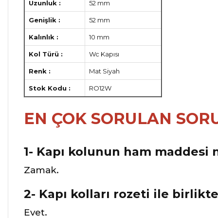
Uzunluk :
52 mm
Genişlik :
52 mm
Kalınlık :
10 mm
Kol Türü :
Wc Kapısı
Renk :
Mat Siyah
Stok Kodu :
RO12W
EN ÇOK SORULAN SOR
1- Kapı kolunun ham maddesi n
Zamak.
2- Kapı kolları rozeti ile birlikt
Evet.