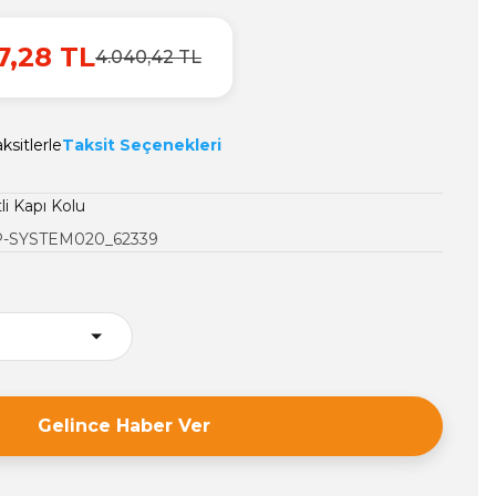
7,28 TL
4.040,42 TL
ksitlerle
Taksit Seçenekleri
li Kapı Kolu
-SYSTEM020_62339
Gelince Haber Ver