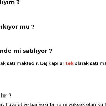
lıyım ?
çıkıyor mu ?
nde mi satılıyor ?
rak
satılmaktadır. Dış kapılar
tek
olarak satılma
lır ?
ır. Tuvalet ve banyo gibi nemi yüksek olan kul