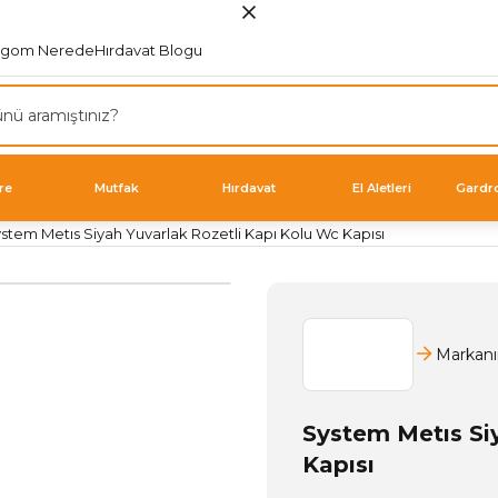
rgom Nerede
Hırdavat Blogu
re
Mutfak
Hırdavat
El Aletleri
Gardr
stem Metıs Siyah Yuvarlak Rozetli Kapı Kolu Wc Kapısı
Markanı
System Metıs Si
Kapısı