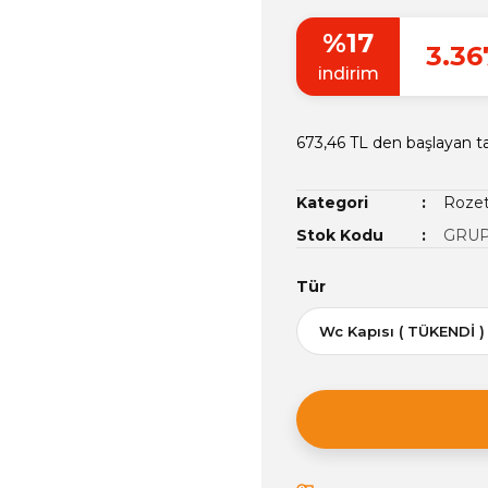
%17
3.36
indirim
673,46 TL den başlayan ta
Kategori
Rozet
Stok Kodu
GRUP
Tür