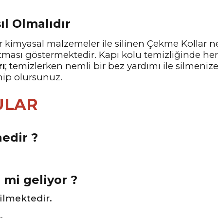
ıl Olmalıdır
 kimyasal malzemeler ile silinen Çekme Kollar ne
tması göstermektedir. Kapı kolu temizliğinde he
rı
; temizlerken nemli bir bez yardımı ile silmeniz
hip olursunuz.
ULAR
edir ?
e mi geliyor ?
rilmektedir.