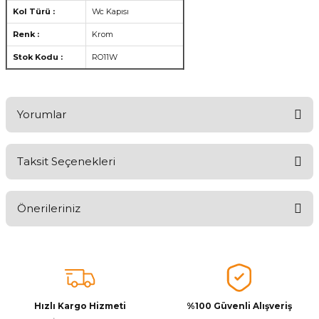
Kol Türü :
Wc Kapısı
Renk :
Krom
Stok Kodu :
RO11W
Yorumlar
Taksit Seçenekleri
Ürünü Değerlendirerek Müşterilerimize Deneyiminizden Bahsedin
🤩
Önerileriniz
Ürünü Değerlendir
Bu ürünün fiyat bilgisi, resim, ürün açıklamalarında ve diğer
konularda yetersiz gördüğünüz noktaları öneri formunu kullanarak
tarafımıza iletebilirsiniz.
Görüş ve önerileriniz için teşekkür ederiz.
Hızlı Kargo Hizmeti
%100 Güvenli Alışveriş