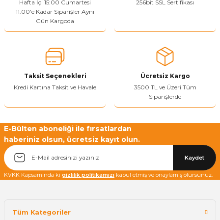
Ürün resmi kalitesiz, bozuk veya görüntülenemiyor.
Hafta İçi 15:00 Cumartesi
256bit SSL Sertifikası
11.00'e Kadar Siparişler Aynı
Ürün açıklamasında eksik bilgiler bulunuyor.
Gün Kargoda
Sitenize Pek Güvenemedim
Ürün fiyatı diğer sitelerden daha pahalı.
Bu ürüne benzer farklı alternatifler olmalı.
Taksit Seçenekleri
Ücretsiz Kargo
Kredi Kartına Taksit ve Havale
3500 TL ve Üzeri Tüm
Siparişlerde
Yetkiliye Gönder
E-Bülten aboneliği ile fırsatlardan
haberiniz olsun, ücretsiz kayıt olun.
Kaydet
KVKK Kapsamında ki
gizlilik politikamızı
kabul etmiş ve onaylamış olursunuz.
Tüm Kategoriler