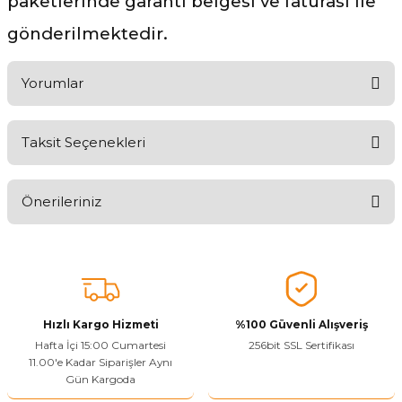
paketlerinde garanti belgesi ve faturası ile
gönderilmektedir.
Yorumlar
Taksit Seçenekleri
Ürünü Değerlendirerek Müşterilerimize Deneyiminizden Bahsedin
🤩
Önerileriniz
Ürünü Değerlendir
Bu ürünün fiyat bilgisi, resim, ürün açıklamalarında ve diğer
konularda yetersiz gördüğünüz noktaları öneri formunu kullanarak
tarafımıza iletebilirsiniz.
Görüş ve önerileriniz için teşekkür ederiz.
Hızlı Kargo Hizmeti
%100 Güvenli Alışveriş
Ürün resmi kalitesiz, bozuk veya görüntülenemiyor.
Hafta İçi 15:00 Cumartesi
256bit SSL Sertifikası
11.00'e Kadar Siparişler Aynı
Ürün açıklamasında eksik bilgiler bulunuyor.
Gün Kargoda
Sitenize Pek Güvenemedim