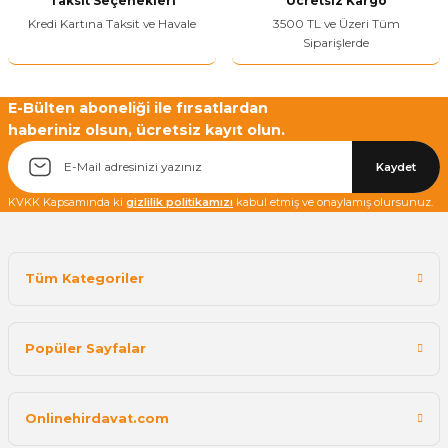
Taksit Seçenekleri
Ücretsiz Kargo
Kredi Kartına Taksit ve Havale
3500 TL ve Üzeri Tüm
Siparişlerde
Yetkiliye Gönder
E-Bülten aboneliği ile fırsatlardan
haberiniz olsun, ücretsiz kayıt olun.
Kaydet
KVKK Kapsamında ki
gizlilik politikamızı
kabul etmiş ve onaylamış olursunuz.
Tüm Kategoriler
Popüler Sayfalar
Onlinehirdavat.com