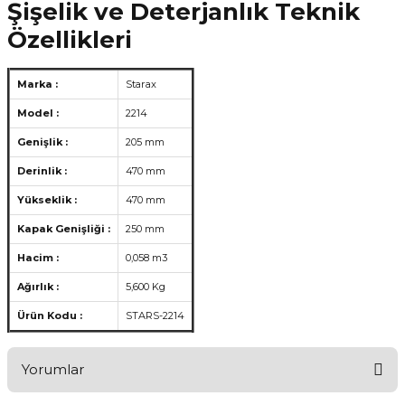
Şişelik ve Deterjanlık Teknik
Özellikleri
Marka :
Starax
Model :
2214
Genişlik :
205 mm
Derinlik :
470 mm
Yükseklik :
470 mm
Kapak Genişliği :
250 mm
Hacim :
0,058 m3
Ağırlık :
5,600 Kg
Ürün Kodu :
STARS-2214
Yorumlar