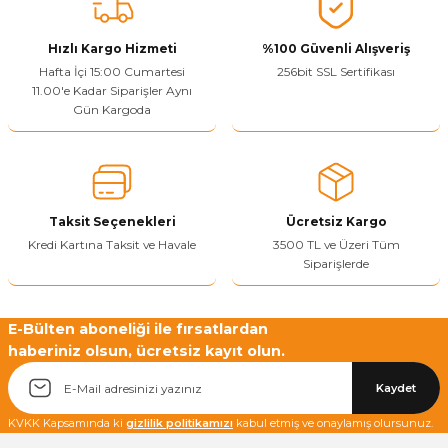
Vitrin Ara Ayakları
Askı Boruları ve Flanşları
Cam Kilidi
Piton Askı
Tutkal Çeşitleri
Fırça ve Spatula
Sıcak Hava Tabancası
Sabunluk
Pantolonluk
Hızlı Kargo Hizmeti
%100 Güvenli Alışveriş
Hafta İçi 15:00 Cumartesi
256bit SSL Sertifikası
Ayak Tablaları
Ara Ayak ve Aparatları
Sandık Kilitleri
Streç
El Rendesi
Şampuanlık
11.00'e Kadar Siparişler Aynı
Gün Kargoda
aları
Papuç Çeşitleri
Elektronik Kilitler
Vida, Dübel ve Çivi
Silikon Tabancaları
Tuvalet Fırçalığı
Zımba Teli
Tuvalet Kağıtlılığı
Zımpara Çeşitleri
Taksit Seçenekleri
Ücretsiz Kargo
Kredi Kartına Taksit ve Havale
3500 TL ve Üzeri Tüm
Siparişlerde
E-Bülten aboneliği ile fırsatlardan
haberiniz olsun, ücretsiz kayıt olun.
Kaydet
KVKK Kapsamında ki
gizlilik politikamızı
kabul etmiş ve onaylamış olursunuz.