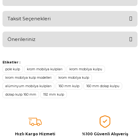
Taksit Seçenekleri
Ürünü Değerlendirerek Müşterilerimize Deneyiminizden Bahsedin
🤩
Önerileriniz
Ürünü Değerlendir
Bu ürünün fiyat bilgisi, resim, ürün açıklamalarında ve diğer
konularda yetersiz gördüğünüz noktaları öneri formunu kullanarak
Etiketler :
tarafımıza iletebilirsiniz.
pole kulp
krom mobilya kulpları
krom mobilya kulpu
Görüş ve önerileriniz için teşekkür ederiz.
krom mobilya kulp modelleri
krom mobilya kulp
alüminyum mobilya kulpları
160 mm kulp
160 mm dolap kulpu
Ürün resmi kalitesiz, bozuk veya görüntülenemiyor.
dolap kulp 160 mm
192 mm kulp
Ürün açıklamasında eksik bilgiler bulunuyor.
Sitenize Pek Güvenemedim
Ürün fiyatı diğer sitelerden daha pahalı.
Bu ürüne benzer farklı alternatifler olmalı.
Hızlı Kargo Hizmeti
%100 Güvenli Alışveriş