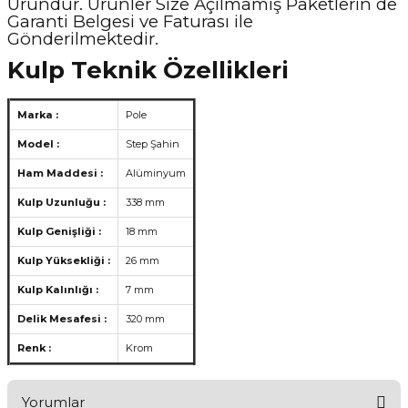
Üründür. Ürünler Size Açılmamış Paketlerin de
Garanti Belgesi ve Faturası ile
Gönderilmektedir.
Kulp Teknik Özellikleri
Marka :
Pole
Model :
Step Şahin
Ham Maddesi :
Alüminyum
Kulp Uzunluğu :
338 mm
Kulp Genişliği :
18 mm
Kulp Yüksekliği :
26 mm
Kulp Kalınlığı :
7 mm
Delik Mesafesi :
320 mm
Renk :
Krom
Yorumlar