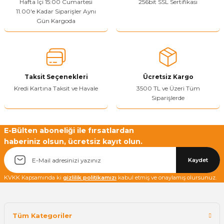
Hafta İçi 15:00 Cumartesi
256bit SSL Sertifikası
11.00'e Kadar Siparişler Aynı
Gün Kargoda
Yetkiliye Gönder
Taksit Seçenekleri
Ücretsiz Kargo
Kredi Kartına Taksit ve Havale
3500 TL ve Üzeri Tüm
Siparişlerde
E-Bülten aboneliği ile fırsatlardan
haberiniz olsun, ücretsiz kayıt olun.
Kaydet
KVKK Kapsamında ki
gizlilik politikamızı
kabul etmiş ve onaylamış olursunuz.
Tüm Kategoriler