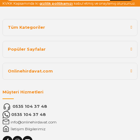
KVKK Kapsamında ki
gizlilik politikamızı
kabul etmiş ve onaylamış olursunuz.
Tüm Kategoriler
Popüler Sayfalar
Onlinehirdavat.com
Müşteri Hizmetleri
0535 104 37 48
0535 104 37 48
info@onlinehirdavat.com
İletişim Bilgilerimiz