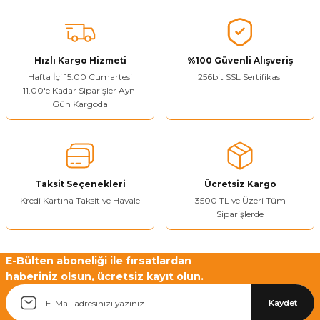
Vitrin Ara Ayakları
Askı Boruları ve Flanşları
Cam Kilidi
Piton Askı
Tutkal Çeşitleri
Fırça ve Spatula
Sıcak Hava Tabancası
Sabunluk
Pantolonluk
Ayak Tablaları
Ara Ayak ve Aparatları
Sandık Kilitleri
Streç
El Rendesi
Şampuanlık
Hızlı Kargo Hizmeti
%100 Güvenli Alışveriş
Hafta İçi 15:00 Cumartesi
256bit SSL Sertifikası
aları
Papuç Çeşitleri
Elektronik Kilitler
Vida, Dübel ve Çivi
Silikon Tabancaları
Tuvalet Fırçalığı
11.00'e Kadar Siparişler Aynı
Gün Kargoda
Zımba Teli
Tuvalet Kağıtlılığı
Zımpara Çeşitleri
Taksit Seçenekleri
Ücretsiz Kargo
Kredi Kartına Taksit ve Havale
3500 TL ve Üzeri Tüm
Siparişlerde
E-Bülten aboneliği ile fırsatlardan
haberiniz olsun, ücretsiz kayıt olun.
Kaydet