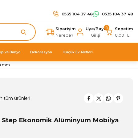
0535 104 37 48
0535 104 37 48
0
Siparişim
Üye/Bayi
Sepetim
Nerede?
Girişi
0,00 TL
op ve Banyo
Dekorasyon
Küçük Ev Aletleri
88 mm
n tüm ürünleri
m Step Ekonomik Alüminyum Mobilya