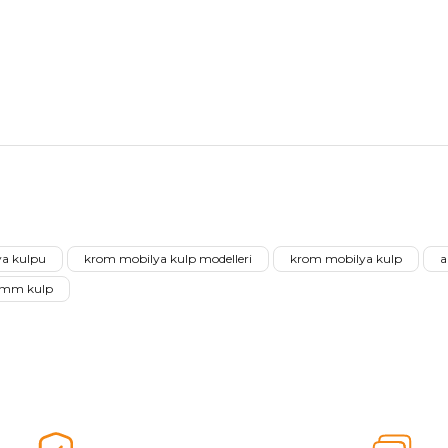
nularda yetersiz gördüğünüz noktaları öneri formunu kullanarak tarafımız
Ürünü Değerlendirerek Müşterilerimize Deneyiminizden Bahsedin🤩
a kulpu
krom mobilya kulp modelleri
krom mobilya kulp
a
Ürünü Değerlendir
 mm kulp