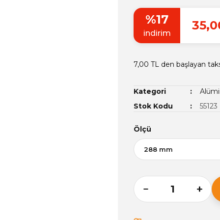
%17
35,0
indirim
7,00 TL den başlayan taks
Kategori
Alümi
Stok Kodu
55123
Ölçü