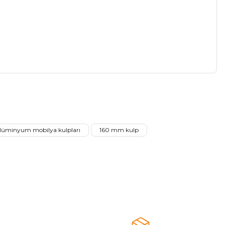
a iletebilirsiniz.
lüminyum mobilya kulpları
160 mm kulp