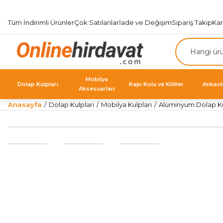
Tüm İndirimli Ürünler
Çok Satılanlar
İade ve Değişim
Sipariş Takip
Ka
Mobilya
Dolap Kulpları
Kapı Kolu ve Kilitler
Ankast
Aksesuarları
Anasayfa
Dolap Kulpları
Mobilya Kulpları
Alüminyum Dolap Ku