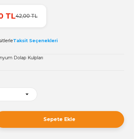
0 TL
42,00 TL
itlerle
Taksit Seçenekleri
nyum Dolap Kulpları
Sepete Ekle