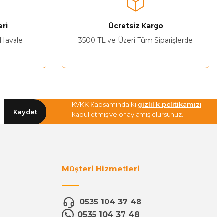
ri
Ücretsiz Kargo
 Havale
3500 TL ve Üzeri Tüm Siparişlerde
KVKK Kapsamında ki
gizlilik politikamızı
Kaydet
kabul etmiş ve onaylamış olursunuz.
Müşteri Hizmetleri
0535 104 37 48
0535 104 37 48