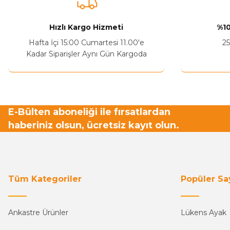
Hızlı Kargo Hizmeti
%10
Hafta İçi 15:00 Cumartesi 11.00'e
25
Kadar Siparişler Aynı Gün Kargoda
E-Bülten aboneliği ile fırsatlardan
haberiniz olsun, ücretsiz kayıt olun.
Tüm Kategoriler
Popüler Sa
Ankastre Ürünler
Lükens Ayak