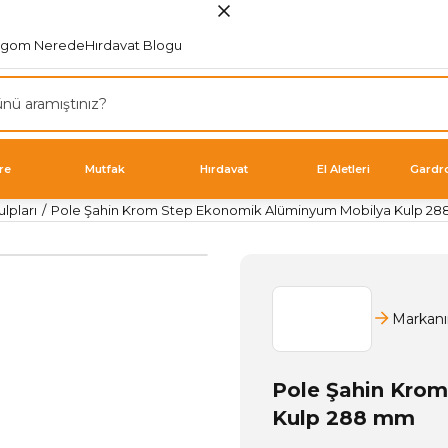
rgom Nerede
Hırdavat Blogu
re
Mutfak
Hırdavat
El Aletleri
Gardr
lpları
Pole Şahin Krom Step Ekonomik Alüminyum Mobilya Kulp 2
Markanı
Pole Şahin Kro
Kulp 288 mm