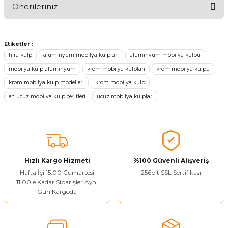
Önerileriniz
Ürünü Değerlendir
Bu ürünün fiyat bilgisi, resim, ürün açıklamalarında ve diğer
konularda yetersiz gördüğünüz noktaları öneri formunu kullanarak
Etiketler :
tarafımıza iletebilirsiniz.
hira kulp
alüminyum mobilya kulpları
alüminyum mobilya kulpu
Görüş ve önerileriniz için teşekkür ederiz.
mobilya kulp alüminyum
krom mobilya kulpları
krom mobilya kulpu
krom mobilya kulp modelleri
krom mobilya kulp
Ürün resmi kalitesiz, bozuk veya görüntülenemiyor.
en ucuz mobilya kulp çeşitleri
ucuz mobilya kulpları
Ürün açıklamasında eksik bilgiler bulunuyor.
Sitenize Pek Güvenemedim
Ürün fiyatı diğer sitelerden daha pahalı.
Bu ürüne benzer farklı alternatifler olmalı.
Hızlı Kargo Hizmeti
%100 Güvenli Alışveriş
Hafta İçi 15:00 Cumartesi
256bit SSL Sertifikası
11.00'e Kadar Siparişler Aynı
Gün Kargoda
Yetkiliye Gönder