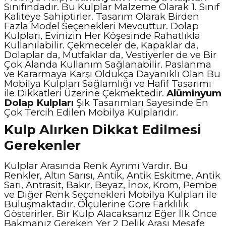
Sınıfındadır. Bu Kulplar Malzeme Olarak 1. Sınıf
Kaliteye Sahiptirler. Tasarım Olarak Birden
Fazla Model Seçenekleri Mevcuttur. Dolap
Kulpları, Evinizin Her Köşesinde Rahatlıkla
Kullanılabilir. Çekmeceler de, Kapaklar da,
Dolaplar da, Mutfaklar da, Vestiyerler de ve Bir
Çok Alanda Kullanım Sağlanabilir. Paslanma
ve Kararmaya Karşı Oldukça Dayanıklı Olan Bu
Mobilya Kulpları Sağlamlığı ve Hafif Tasarımı
ile Dikkatleri Üzerine Çekmektedir.
Alüminyum
Dolap Kulpları
Şık Tasarımları Sayesinde En
Çok Tercih Edilen Mobilya Kulplarıdır.
Kulp Alırken Dikkat Edilmesi
Gerekenler
Kulplar Arasında Renk Ayrımı Vardır. Bu
Renkler, Altın Sarısı, Antik, Antik Eskitme, Antik
Sarı, Antrasit, Bakır, Beyaz, İnox, Krom, Pembe
ve Diğer Renk Seçenekleri Mobilya Kulpları ile
Buluşmaktadır. Ölçülerine Göre Farklılık
Gösterirler. Bir Kulp Alacaksanız Eğer İlk Önce
Bakmanız Gereken Yer 2 Delik Arası Mesafe