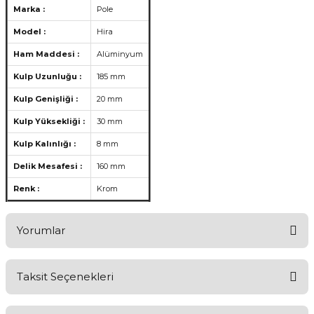
Marka :
Pole
Model :
Hira
Ham Maddesi :
Alüminyum
Kulp Uzunluğu :
185 mm
Kulp Genişliği :
20 mm
Kulp Yüksekliği :
30 mm
Kulp Kalınlığı :
8 mm
Delik Mesafesi :
160 mm
Renk :
Krom
Yorumlar
Taksit Seçenekleri
Ürünü Değerlendirerek Müşterilerimize Deneyiminizden Bahsedin
🤩