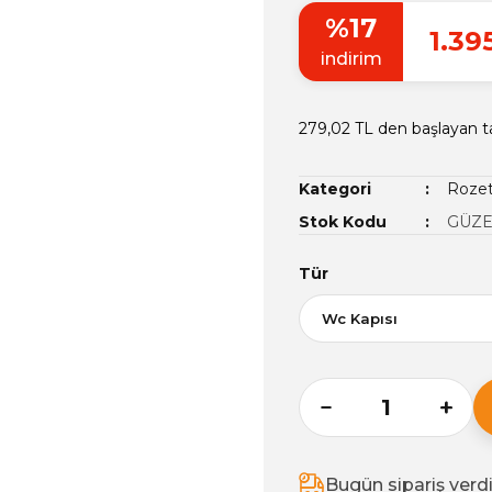
%17
1.39
indirim
279,02 TL den başlayan ta
Kategori
Rozet
Stok Kodu
GÜZE
Tür
Bugün sipariş verd