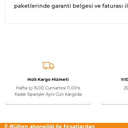
paketlerinde garanti belgesi ve faturası 
Bu ürünün fiyat bilgisi, resim, ürün açıklamalarında ve diğer ko
Görüş ve önerileriniz için teşekkür ederiz.
Ürün resmi kalitesiz, bozuk veya görüntülenemiyor.
Ürün açıklamasında eksik bilgiler bulunuyor.
Sitenize Pek Güvenemedim
Hızlı Kargo Hizmeti
%10
Ürün fiyatı diğer sitelerden daha pahalı.
Hafta İçi 15:00 Cumartesi 11.00'e
25
Bu ürüne benzer farklı alternatifler olmalı.
Kadar Siparişler Aynı Gün Kargoda
E-Bülten aboneliği ile fırsatlardan