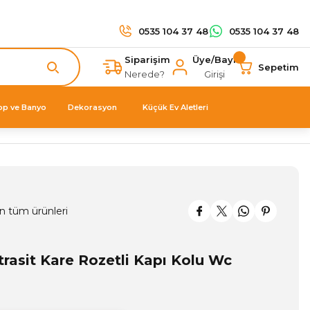
0535 104 37 48
0535 104 37 48
Siparişim
Üye/Bayi
Sepetim
Nerede?
Girişi
op ve Banyo
Dekorasyon
Küçük Ev Aletleri
n tüm ürünleri
rasit Kare Rozetli Kapı Kolu Wc