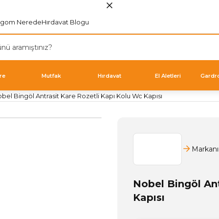
rgom Nerede
Hırdavat Blogu
re
Mutfak
Hırdavat
El Aletleri
Gardr
bel Bingöl Antrasit Kare Rozetli Kapı Kolu Wc Kapısı
Markanı
Nobel Bingöl Ant
Kapısı