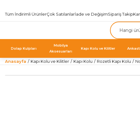
Tüm İndirimli Ürünler
Çok Satılanlar
İade ve Değişim
Sipariş Takip
Ka
Mobilya
Dolap Kulpları
Kapı Kolu ve Kilitler
Ankast
Aksesuarları
Anasayfa
Kapı Kolu ve Kilitler
Kapı Kolu
Rozetli Kapı Kolu
No