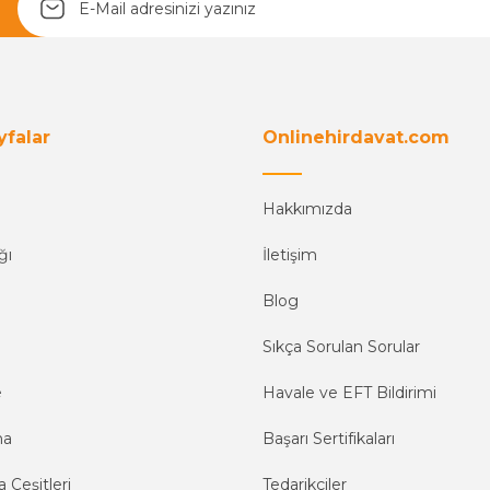
Yetkiliye Gönder
yfalar
Onlinehirdavat.com
Hakkımızda
ğı
İletişim
Blog
Sıkça Sorulan Sorular
e
Havale ve EFT Bildirimi
ma
Başarı Sertifikaları
 Çeşitleri
Tedarikçiler