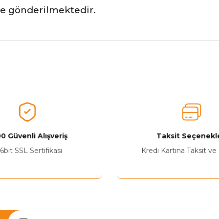
ile gönderilmektedir.
nularda yetersiz gördüğünüz noktaları öneri formunu kullanarak tarafımız
Ürünü Değerlendirerek Müşterilerimize Deneyiminizden Bahsedin🤩
Ürünü Değerlendir
0 Güvenli Alışveriş
Taksit Seçenekle
6bit SSL Sertifikası
Kredi Kartına Taksit ve