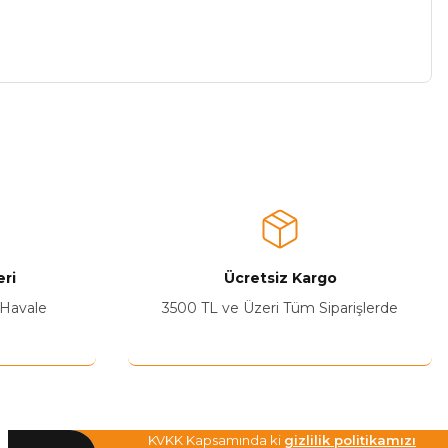
a iletebilirsiniz.
ri
Ücretsiz Kargo
 Havale
3500 TL ve Üzeri Tüm Siparişlerde
KVKK Kapsamında ki
gizlilik politikamızı