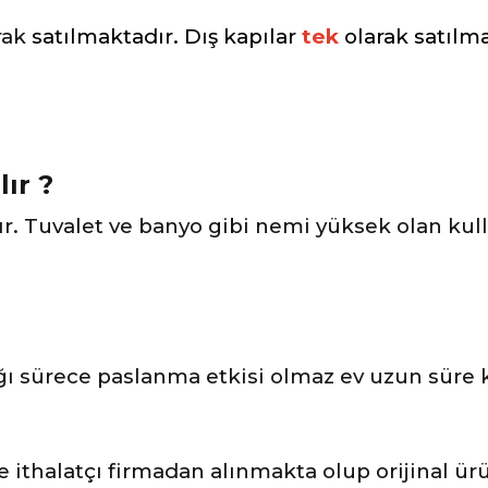
rak
satılmaktadır. Dış kapılar
tek
olarak satılma
lır ?
ır. Tuvalet ve banyo gibi nemi yüksek olan kul
 sürece paslanma etkisi olmaz ev uzun süre ku
ve ithalatçı firmadan alınmakta olup orijinal ü