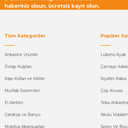
haberiniz olsun, ücretsiz kayıt olun.
Tüm Kategoriler
Popüler Sa
Ankastre Ürünler
Lükens Ayak
Dolap Kulpları
Çamaşır Askılı
Kapı Kolları ve Kilitler
Kıyafet Askısı
Mutfak Sistemleri
Çöp Kovası
El Aletleri
Teka Ankastr
Gardrop ve Banyo
Akülü Vidala
Mobilya Aksesuarları
Sprey Ve Boya