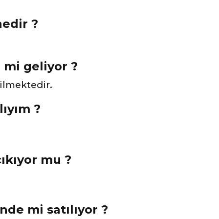
edir ?
e mi geliyor ?
rilmektedir.
lıyım ?
çıkıyor mu ?
nde mi satılıyor ?