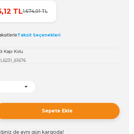
5,12 TL
1.674,01 TL
ksitlerle
Taksit Seçenekleri
li Kapı Kolu
L6231_61676
Sepete Ekle
iğiniz de aynı gün kargoda!