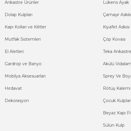
Ankastre Ürünler
Lükens Ayak
Dolap Kulpları
Çamaşır Askılı
Kapı Kolları ve Kilitler
Kıyafet Askısı
Mutfak Sistemleri
Çöp Kovası
El Aletleri
Teka Ankastr
Gardrop ve Banyo
Akülü Vidala
Mobilya Aksesuarları
Sprey Ve Boya
Hırdavat
Rötüş Kalemi
Dekorasyon
Çocuk Kulplar
Beyaz Kapı Fit
Sülün Kulp