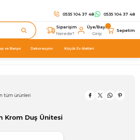
0535 104 37 48
0535 104 37 48
Siparişim
Üye/Bayi
Sepetim
Nerede?
Girişi
op ve Banyo
Dekorasyon
Küçük Ev Aletleri
n tüm ürünleri
 Krom Duş Ünitesi