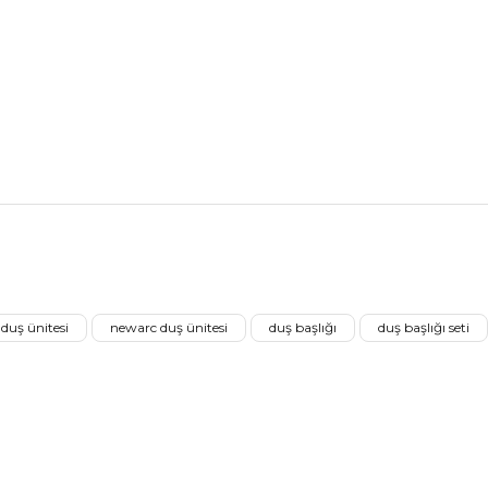
nularda yetersiz gördüğünüz noktaları öneri formunu kullanarak tarafımız
Ürünü Değerlendirerek Müşterilerimize Deneyiminizden Bahsedin🤩
uş ünitesi
newarc duş ünitesi
duş başlığı
duş başlığı seti
Ürünü Değerlendir