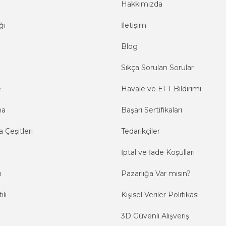
Hakkımızda
ğı
İletişim
Blog
Sıkça Sorulan Sorular
e
Havale ve EFT Bildirimi
ma
Başarı Sertifikaları
 Çeşitleri
Tedarikçiler
İptal ve İade Koşulları
ı
Pazarlığa Var mısın?
ili
Kişisel Veriler Politikası
3D Güvenli Alışveriş