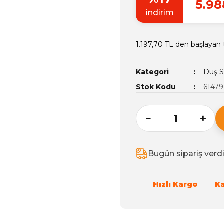
5.98
indirim
1.197,70 TL den başlayan t
Kategori
Duş S
Stok Kodu
61479
Bugün sipariş verd
Hızlı Kargo
K