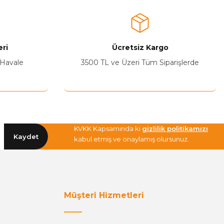
ri
Ücretsiz Kargo
 Havale
3500 TL ve Üzeri Tüm Siparişlerde
KVKK Kapsamında ki
gizlilik politikamızı
Kaydet
kabul etmiş ve onaylamış olursunuz.
Müşteri Hizmetleri