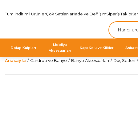
Tüm İndirimli Ürünler
Çok Satılanlar
İade ve Değişim
Sipariş Takip
Ka
Mobilya
Dolap Kulpları
Kapı Kolu ve Kilitler
Ankast
Aksesuarları
Anasayfa
Gardrop ve Banyo
Banyo Aksesuarları
Duş Setleri