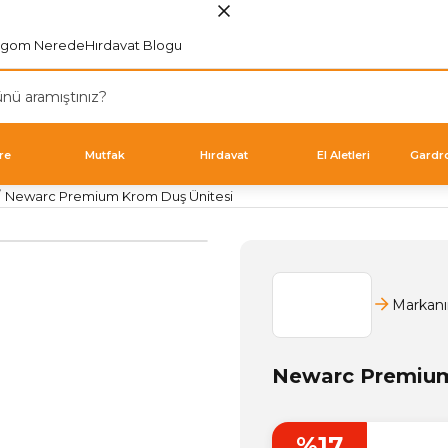
rgom Nerede
Hırdavat Blogu
re
Mutfak
Hırdavat
El Aletleri
Gardr
Newarc Premium Krom Duş Ünitesi
Markanı
Newarc Premium
%17