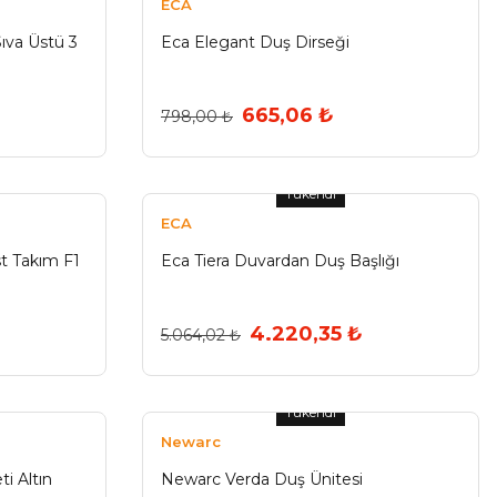
ECA
ıva Üstü 3
Eca Elegant Duş Dirseği
665,06 ₺
798,00 ₺
Tükendi
ECA
st Takım F1
Eca Tiera Duvardan Duş Başlığı
4.220,35 ₺
5.064,02 ₺
Tükendi
Newarc
i Altın
Newarc Verda Duş Ünitesi