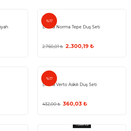
Duxxa
%17
iyah
Duxxa Norma Tepe Duş Seti
2.300,19 ₺
2.760,01 ₺
Duxxa
%17
Duxxa Verto Askılı Duş Seti
360,03 ₺
432,00 ₺
Tükendi