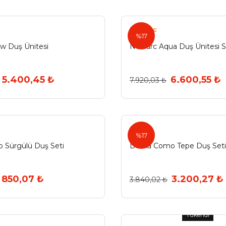
Newarc
%17
w Duş Ünitesi
Newarc Aqua Duş Ünitesi S
5.400,45 ₺
6.600,55 ₺
7.920,03 ₺
Duxxa
%17
o Sürgülü Duş Seti
Duxxa Como Tepe Duş Seti
850,07 ₺
3.200,27 ₺
3.840,02 ₺
Tükendi