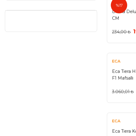
Duxxa
%17
Duxxa Delux
CM
234,00 ₺
ECA
Eca Tiera 
F1 Mafsallı
3.060,01 ₺
ECA
Eca Tiera K