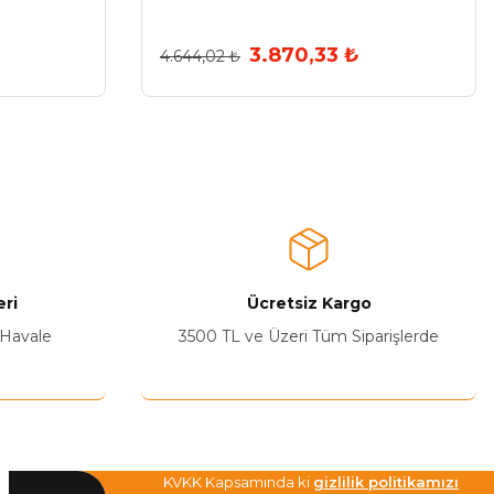
3.870,33 ₺
4.644,02 ₺
ri
Ücretsiz Kargo
 Havale
3500 TL ve Üzeri Tüm Siparişlerde
KVKK Kapsamında ki
gizlilik politikamızı