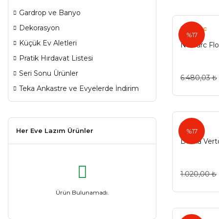
Gardrop ve Banyo
Dekorasyon
Newarc
%17
Küçük Ev Aletleri
Newarc Flo
Pratik Hırdavat Listesi
Seri Sonu Ürünler
6.480,03 ₺
Teka Ankastre ve Evyelerde İndirim
Duxxa
Her Eve Lazım Ürünler
%17
Duxxa Vert
1.020,00 ₺
Ürün Bulunamadı.