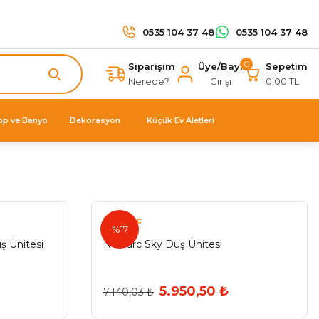
0535 104 37 48
0535 104 37 48
0
Siparişim
Üye/Bayi
Sepetim
Nerede?
Girişi
0,00 TL
op ve Banyo
Dekorasyon
Küçük Ev Aletleri
Newarc
%17
 Ünitesi
Newarc Sky Duş Ünitesi
5.950,50 ₺
7.140,03 ₺