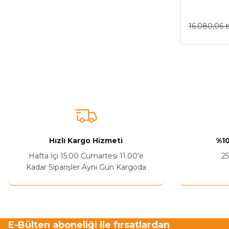
16.080,06 
Hızlı Kargo Hizmeti
%10
Hafta İçi 15:00 Cumartesi 11.00'e
25
Kadar Siparişler Aynı Gün Kargoda
E-Bülten aboneliği ile fırsatlardan