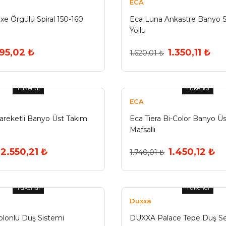
ECA
e Örgülü Spiral 150-160
Eca Luna Ankastre Banyo S
Yollu
195,02 ₺
1.350,11 ₺
1.620,01 ₺
Tükendi
Tükendi
ECA
Hareketli Banyo Üst Takım
Eca Tiera Bi-Color Banyo Ü
Mafsallı
2.550,21 ₺
1.450,12 ₺
1.740,01 ₺
Tükendi
Tükendi
Duxxa
olonlu Duş Sistemi
DUXXA Palace Tepe Duş Set