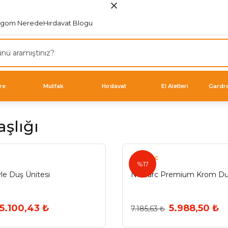
rgom Nerede
Hırdavat Blogu
re
Mutfak
Hırdavat
El Aletleri
Gardr
şlığı
Newarc
%17
le Duş Ünitesi
Newarc Premium Krom Duş
5.100,43 ₺
5.988,50 ₺
7.185,63 ₺