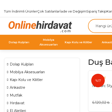
Tüm İndirimli Ürünler
Çok Satılanlar
İade ve Değişim
Sipariş Takip
Ka
Mobilya
Dolap Kulpları
Kapı Kolu ve Kilitler
Ankast
Aksesuarları
Duş Ba
Dolap Kulpları
Mobilya Aksesuarları
Newarc
Kapı Kolu ve Kilitler
%17
Newarc Sty
Ankastre
Mutfak
6.120,02 ₺
Hırdavat
El Aletleri