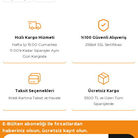
Ürün resmi kalitesiz, bozuk veya görüntülenemiyor.
Ürün açıklamasında eksik bilgiler bulunuyor.
Sitenize Pek Güvenemedim
Ürün fiyatı diğer sitelerden daha pahalı.
Bu ürüne benzer farklı alternatifler olmalı.
Hızlı Kargo Hizmeti
%100 Güvenli Alışveriş
Hafta İçi 15:00 Cumartesi
256bit SSL Sertifikası
11.00'e Kadar Siparişler Aynı
Gün Kargoda
Yetkiliye Gönder
Taksit Seçenekleri
Ücretsiz Kargo
Kredi Kartına Taksit ve Havale
3500 TL ve Üzeri Tüm
Siparişlerde
E-Bülten aboneliği ile fırsatlardan
haberiniz olsun, ücretsiz kayıt olun.