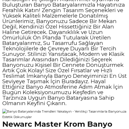
Buluşturan Banyo Bataryalarımızla Hayatınıza
Ferahlık Katın! Zengin Tasarım Seçenekleri ve
Yüksek Kaliteli Malzemelerle Donatılmış
Ürünlerimiz, Banyonuzu Sadece Bir Mekan
Değil, Kendinizi Özel Hissettiğiniz Bir Alan
Haline Getirecek. Dayanıklılık ve Uzun
Ömürlülük Ön Planda Tutularak Üretilen
Bataryalarımız, Su Tasarrufu Sağlayan
Teknolojilerle de Çevreye Duyarlı Bir Tercih
Sunuyor. Stilinizi Yansıtacak, Modern ve Klasik
Tasarımlar Arasından Dilediğinizi Seçerek
Banyonuzu Kişisel Bir Cennete Dönüştürmek
Artık Çok Kolay! Size Özel Fırsatlar ve Hızlı
Teslimat İmkanıyla Banyo Deneyiminizi En Üst
Seviyeye Taşımak İçin Buradayız. Hayal
Ettiğiniz Banyo Atmosferine Adım Atmak İçin
Bugün
Koleksiyonumuzu
Keşfedin ve
Tarzınıza Uygun Banyo Bataryasına Sahip
Olmanın Keyfini Çıkarın.
Newarc Master Krom Banyo