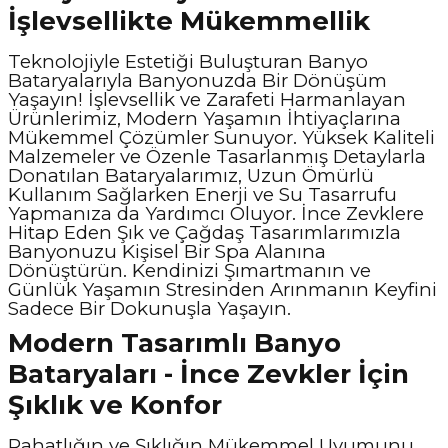
İşlevsellikte Mükemmellik
Teknolojiyle Estetiği Buluşturan Banyo
Bataryalarıyla Banyonuzda Bir Dönüşüm
Yaşayın! İşlevsellik ve Zarafeti Harmanlayan
Ürünlerimiz, Modern Yaşamın İhtiyaçlarına
Mükemmel Çözümler Sunuyor. Yüksek Kaliteli
Malzemeler ve Özenle Tasarlanmış Detaylarla
Donatılan Bataryalarımız, Uzun Ömürlü
Kullanım Sağlarken Enerji ve Su Tasarrufu
Yapmanıza da Yardımcı Oluyor. İnce Zevklere
Hitap Eden Şık ve Çağdaş Tasarımlarımızla
Banyonuzu Kişisel Bir Spa Alanına
Dönüştürün. Kendinizi Şımartmanın ve
Günlük Yaşamın Stresinden Arınmanın Keyfini
Sadece Bir Dokunuşla Yaşayın.
Modern Tasarımlı Banyo
Bataryaları - İnce Zevkler İçin
Şıklık ve Konfor
Rahatlığın ve Şıklığın Mükemmel Uyumunu