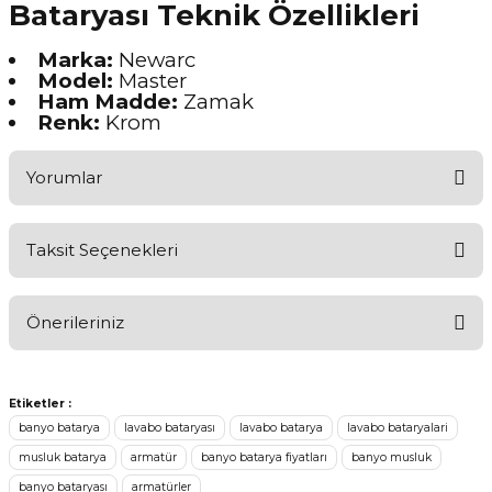
Bataryası Teknik Özellikleri
Marka:
Newarc
Model:
Master
Ham Madde:
Zamak
Renk:
Krom
Yorumlar
Taksit Seçenekleri
Ürünü Değerlendirerek Müşterilerimize Deneyiminizden Bahsedin
🤩
Önerileriniz
Ürünü Değerlendir
Bu ürünün fiyat bilgisi, resim, ürün açıklamalarında ve diğer
konularda yetersiz gördüğünüz noktaları öneri formunu kullanarak
Etiketler :
tarafımıza iletebilirsiniz.
banyo batarya
lavabo bataryası
lavabo batarya
lavabo bataryalari
Görüş ve önerileriniz için teşekkür ederiz.
musluk batarya
armatür
banyo batarya fiyatları
banyo musluk
banyo bataryası
armatürler