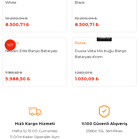
Whıte
Black
Vitrin Ara Ayakları
Askı Boruları ve Flanşları
Cam Kilidi
Piton Askı
Tutkal Çeşitleri
Fırça ve Spatula
Sıcak Hava Tabancası
Sabunluk
Pantolonluk
10.200,04 ₺
10.200,04 ₺
Ayak Tablaları
Ara Ayak ve Aparatları
Sandık Kilitleri
Streç
El Rendesi
Şampuanlık
8.500,71 ₺
8.500,71 ₺
aları
Papuç Çeşitleri
Elektronik Kilitler
Vida, Dübel ve Çivi
Silikon Tabancaları
Tuvalet Fırçalığı
Tükendi
Newarc
Duxxa
%17
Newarc Elite Banyo Bataryası
Duxxa Vista Mix Kuğu Banyo
Zımba Teli
Tuvalet Kağıtlılığı
Bataryası Krom
Zımpara Çeşitleri
7.185,63 ₺
1.260,01 ₺
5.988,50 ₺
1.050,09 ₺
Hızlı Kargo Hizmeti
%100 Güvenli Alışveriş
Hafta İçi 15:00 Cumartesi
256bit SSL Sertifikası
11.00'e Kadar Siparişler Aynı