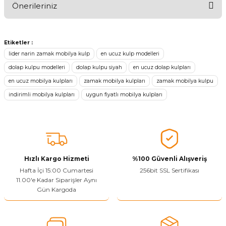
Önerileriniz
Ürünü Değerlendir
Bu ürünün fiyat bilgisi, resim, ürün açıklamalarında ve diğer
konularda yetersiz gördüğünüz noktaları öneri formunu kullanarak
Etiketler :
tarafımıza iletebilirsiniz.
lider narin zamak mobilya kulp
en ucuz kulp modelleri
Görüş ve önerileriniz için teşekkür ederiz.
dolap kulpu modelleri
dolap kulpu siyah
en ucuz dolap kulpları
en ucuz mobilya kulpları
zamak mobilya kulpları
zamak mobilya kulpu
Ürün resmi kalitesiz, bozuk veya görüntülenemiyor.
indirimli mobilya kulpları
uygun fiyatlı mobilya kulpları
Ürün açıklamasında eksik bilgiler bulunuyor.
Sitenize Pek Güvenemedim
Ürün fiyatı diğer sitelerden daha pahalı.
Bu ürüne benzer farklı alternatifler olmalı.
Hızlı Kargo Hizmeti
%100 Güvenli Alışveriş
Hafta İçi 15:00 Cumartesi
256bit SSL Sertifikası
11.00'e Kadar Siparişler Aynı
Gün Kargoda
Yetkiliye Gönder