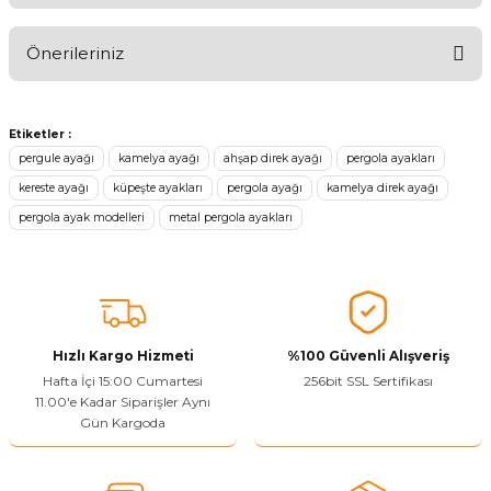
🤩
Önerileriniz
Ürünü Değerlendir
Bu ürünün fiyat bilgisi, resim, ürün açıklamalarında ve diğer
konularda yetersiz gördüğünüz noktaları öneri formunu kullanarak
Etiketler :
tarafımıza iletebilirsiniz.
pergule ayağı
kamelya ayağı
ahşap direk ayağı
pergola ayakları
Görüş ve önerileriniz için teşekkür ederiz.
kereste ayağı
küpeşte ayakları
pergola ayağı
kamelya direk ayağı
pergola ayak modelleri
metal pergola ayakları
Ürün resmi kalitesiz, bozuk veya görüntülenemiyor.
Ürün açıklamasında eksik bilgiler bulunuyor.
Sitenize Pek Güvenemedim
Ürün fiyatı diğer sitelerden daha pahalı.
Bu ürüne benzer farklı alternatifler olmalı.
Hızlı Kargo Hizmeti
%100 Güvenli Alışveriş
Hafta İçi 15:00 Cumartesi
256bit SSL Sertifikası
11.00'e Kadar Siparişler Aynı
Gün Kargoda