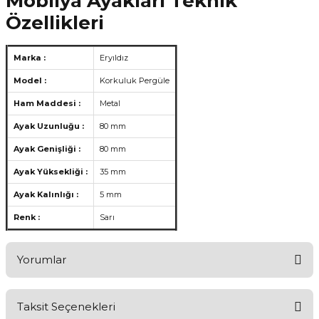
Mobilya Ayakları Teknik
Özellikleri
Marka :
Eryıldız
Model :
Korkuluk Pergüle
Ham Maddesi :
Metal
Ayak Uzunluğu :
80 mm
Ayak Genişliği :
80 mm
Ayak Yüksekliği :
35 mm
Ayak Kalınlığı :
5 mm
Renk :
Sarı
Yorumlar
Taksit Seçenekleri
Ürünü Değerlendirerek Müşterilerimize Deneyiminizden Bahsedin