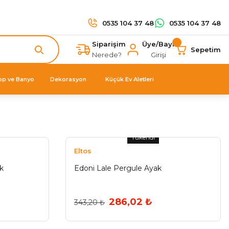
0535 104 37 48
0535 104 37 48
Siparişim
Üye/Bayi
Sepetim
Nerede?
Girişi
op ve Banyo
Dekorasyon
Küçük Ev Aletleri
Tükendi
Eltos
k
Edoni Lale Pergule Ayak
286,02 ₺
343,20 ₺