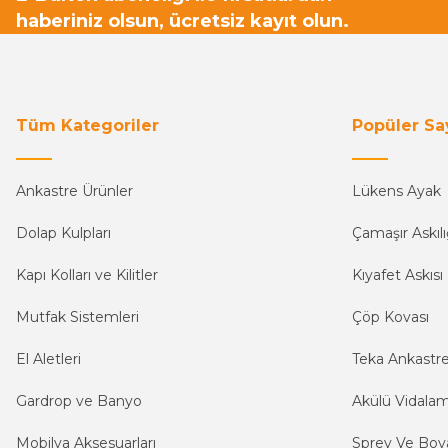
haberiniz olsun, ücretsiz kayıt olun.
Tüm Kategoriler
Popüler Sa
Ankastre Ürünler
Lükens Ayak
Dolap Kulpları
Çamaşır Askılı
Kapı Kolları ve Kilitler
Kıyafet Askısı
Mutfak Sistemleri
Çöp Kovası
El Aletleri
Teka Ankastr
Gardrop ve Banyo
Akülü Vidala
Mobilya Aksesuarları
Sprey Ve Boya