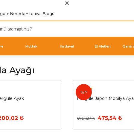
rgom Nerede
Hırdavat Blogu
re
Mutfak
Hırdavat
El Aletleri
Gardr
la Ayağı
Eryıldız
%17
ergule Ayak
Pergüle Japon Mobilya Aya
200,02 ₺
475,54 ₺
570,60 ₺