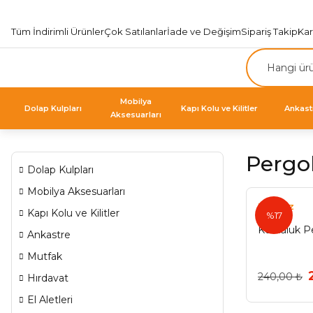
Tüm İndirimli Ürünler
Çok Satılanlar
İade ve Değişim
Sipariş Takip
Ka
Mobilya
Dolap Kulpları
Kapı Kolu ve Kilitler
Ankast
Aksesuarları
Pergo
Dolap Kulpları
Mobilya Aksesuarları
Eryıldız
Kapı Kolu ve Kilitler
%17
Korkuluk P
Ankastre
Mutfak
240,00 ₺
Hırdavat
El Aletleri