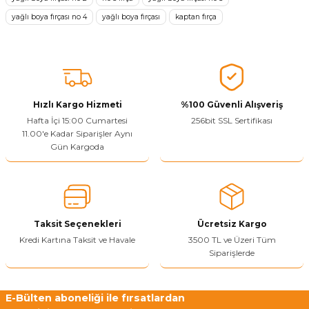
yağlı boya fırçası no 4
yağlı boya fırçası
kaptan fırça
Ürün resmi kalitesiz, bozuk veya görüntülenemiyor.
Ürün açıklamasında eksik bilgiler bulunuyor.
Sitenize Pek Güvenemedim
Ürün fiyatı diğer sitelerden daha pahalı.
Bu ürüne benzer farklı alternatifler olmalı.
Hızlı Kargo Hizmeti
%100 Güvenli Alışveriş
Hafta İçi 15:00 Cumartesi
256bit SSL Sertifikası
11.00'e Kadar Siparişler Aynı
Gün Kargoda
Yetkiliye Gönder
Taksit Seçenekleri
Ücretsiz Kargo
Kredi Kartına Taksit ve Havale
3500 TL ve Üzeri Tüm
Siparişlerde
E-Bülten aboneliği ile fırsatlardan