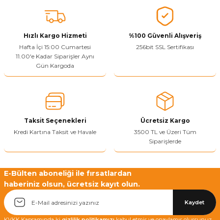
Vitrin Ara Ayakları
Askı Boruları ve Flanşları
Cam Kilidi
Piton Askı
Tutkal Çeşitleri
Fırça ve Spatula
Sıcak Hava Tabancası
Sabunluk
Pantolonluk
Ayak Tablaları
Ara Ayak ve Aparatları
Sandık Kilitleri
Streç
El Rendesi
Şampuanlık
Hızlı Kargo Hizmeti
%100 Güvenli Alışveriş
Hafta İçi 15:00 Cumartesi
256bit SSL Sertifikası
11.00'e Kadar Siparişler Aynı
aları
Papuç Çeşitleri
Elektronik Kilitler
Vida, Dübel ve Çivi
Silikon Tabancaları
Tuvalet Fırçalığı
Gün Kargoda
Zımba Teli
Tuvalet Kağıtlılığı
Zımpara Çeşitleri
Taksit Seçenekleri
Ücretsiz Kargo
Kredi Kartına Taksit ve Havale
3500 TL ve Üzeri Tüm
Siparişlerde
E-Bülten aboneliği ile fırsatlardan
haberiniz olsun, ücretsiz kayıt olun.
Kaydet
KVKK Kapsamında ki
gizlilik politikamızı
kabul etmiş ve onaylamış olursunuz.