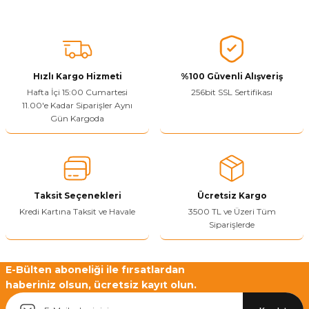
Ürünü Değerlendir
Bu ürünün fiyat bilgisi, resim, ürün açıklamalarında ve diğer
konularda yetersiz gördüğünüz noktaları öneri formunu kullanarak
tarafımıza iletebilirsiniz.
Görüş ve önerileriniz için teşekkür ederiz.
Hızlı Kargo Hizmeti
%100 Güvenli Alışveriş
Ürün resmi kalitesiz, bozuk veya görüntülenemiyor.
Hafta İçi 15:00 Cumartesi
256bit SSL Sertifikası
11.00'e Kadar Siparişler Aynı
Ürün açıklamasında eksik bilgiler bulunuyor.
Gün Kargoda
Sitenize Pek Güvenemedim
Ürün fiyatı diğer sitelerden daha pahalı.
Bu ürüne benzer farklı alternatifler olmalı.
Taksit Seçenekleri
Ücretsiz Kargo
Kredi Kartına Taksit ve Havale
3500 TL ve Üzeri Tüm
Siparişlerde
Yetkiliye Gönder
E-Bülten aboneliği ile fırsatlardan
haberiniz olsun, ücretsiz kayıt olun.